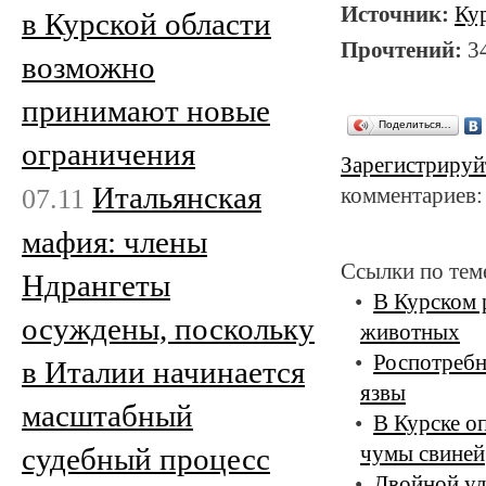
Источник:
Ку
в Курской области
Прочтений:
3
возможно
принимают новые
Поделиться…
ограничения
Зарегистрируй
Итальянская
07.11
комментариев:
мафия: члены
Ссылки по тем
Ндрангеты
В Курском 
осуждены, поскольку
животных
Роспотребн
в Италии начинается
язвы
масштабный
В Курске о
судебный процесс
чумы свиней
Двойной уд