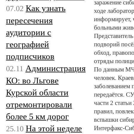
заражение сиби
Как узнать
07.02
ходе лаборатор
пересечения
информирует, 
больными живо
аудитории с
Представитель
географией
подворий посё
обход, правоп
подписчиков
отряды полици
Администрация
02.11
По данным МЧС
человек. Крае
КО: во Льгове
заболеванием п
Курской области
передаётся. С
отремонтировали
части 2 стать
правил, повле
более 5 км дорог
вспышки сибир
На этой неделе
25.10
Интерфакс-Си