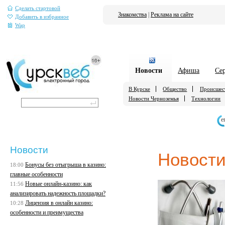
Сделать стартовой
Знакомства
|
Реклама на сайте
Добавить в избранное
Wap
Новости
Афиша
Се
В Курске
Общество
Происшес
Новости Черноземья
Технологии
е
Новости
Новости
Бонусы без отыгрыша в казино:
18:00
главные особенности
Новые онлайн-казино: как
11:56
анализировать надежность площадки?
Лицензия в онлайн казино:
10:28
особенности и преимущества