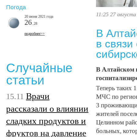
Погода
11:25 27 августа
20 июня 2021 года
26
..28
В Алтай
подробнее>>
в связи
сибирск
Случайные
В Алтайском 
статьи
госпитализиро
Теперь таких 
Врачи
15.11
МЧС по регион
3 проживающих
рассказали о влиянии
жителей поселе
сладких продуктов и
Целинном райо
больных, кото
фруктов на давление