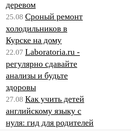
деревом
Сроный ремонт
25.08
холодильников в
Курске на дому
Laboratoria.ru -
22.07
регулярно сдавайте
анализы и будьте
здоровы
Как учить детей
27.08
английскому языку с
нуля: гид для родителей