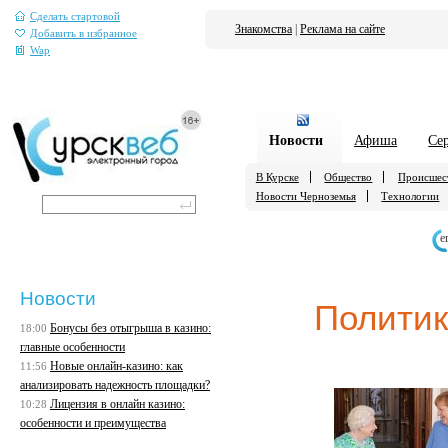
Сделать стартовой
Знакомства
|
Реклама на сайте
Добавить в избранное
Wap
Новости
Афиша
Се
В Курске
Общество
Происшес
Новости Черноземья
Технологии
е
Новости
Полити
Бонусы без отыгрыша в казино:
18:00
главные особенности
Новые онлайн-казино: как
11:56
анализировать надежность площадки?
Лицензия в онлайн казино:
10:28
особенности и преимущества