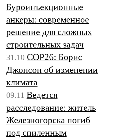
Буроинъекционные
анкеры: современное
решение для сложных
строительных задач
COP26: Борис
31.10
Джонсон об изменении
климата
Ведется
09.11
расследование: житель
Железногорска погиб
под спиленным