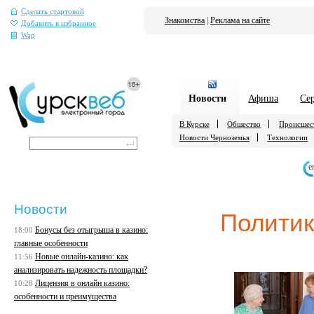
Сделать стартовой
Знакомства
|
Реклама на сайте
Добавить в избранное
Wap
Новости
Афиша
Се
В Курске
Общество
Происшес
Новости Черноземья
Технологии
е
Новости
Полити
Бонусы без отыгрыша в казино:
18:00
главные особенности
Новые онлайн-казино: как
11:56
анализировать надежность площадки?
Лицензия в онлайн казино:
10:28
особенности и преимущества