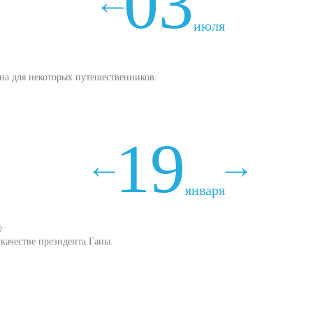
03
июля
ина для некоторых путешественников.
19
января
0
качестве президента Ганы.