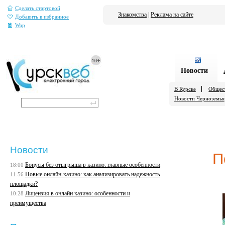
Сделать стартовой
Знакомства
|
Реклама на сайте
Добавить в избранное
Wap
Новости
В Курске
Общес
Новости Черноземья
Новости
П
Бонусы без отыгрыша в казино: главные особенности
18:00
Новые онлайн-казино: как анализировать надежность
11:56
площадки?
Лицензия в онлайн казино: особенности и
10:28
преимущества