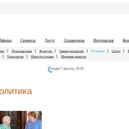
Афиша
Сервисы
Досуг
Справочная
Интерактив
Кон
тво
Происшествия
Культура
Законодательство
Политика
Спорт
Технологии
Новости страны
Мировые новости
егодня 7 августа,
16:26
олитика