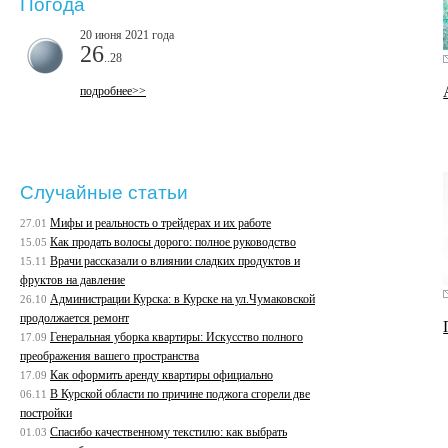
Погода
20 июня 2021 года
26
..28
подробнее>>
Случайные статьи
Мифы и реальность о трейдерах и их работе
27.01
Как продать волосы дорого: полное руководство
15.05
Врачи рассказали о влиянии сладких продуктов и
15.11
фруктов на давление
Администрации Курска: в Курске на ул.Чумаковской
26.10
продолжается ремонт
Генеральная уборка квартиры: Искусство полного
17.09
преображения вашего пространства
Как оформить аренду квартиры официально
17.09
В Курской области по причине поджога сгорели две
06.11
постройки
Спасибо качественному текстилю: как выбрать
01.03