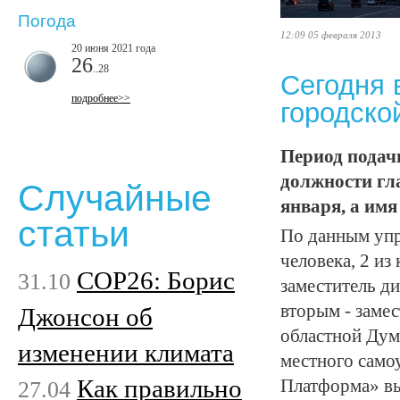
Погода
12:09 05 февраля 2013
20 июня 2021 года
26
..28
Сегодня 
подробнее>>
городско
Период подач
должности гл
Случайные
января, а имя
статьи
По данным упр
человека, 2 и
COP26: Борис
31.10
заместитель д
вторым - заме
Джонсон об
областной Дум
изменении климата
местного сам
Как правильно
27.04
Платформа» вы