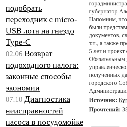
горадминистра
подобрать
губернатор Ал
переходник с micro-
Напомним, что
были представ
USB лота на гнездо
документов, с
Type-C
т.п., а также 
5 лет и проек
Возврат
02.06
Обязательным 
подоходного налога:
управленческо
законные способы
полученных дан
городского Со
экономии
Администрации
Диагностика
07.10
Источник:
Ку
неисправностей
Прочтений:
3
насоса в посудомойке