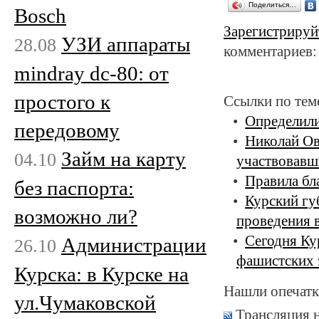
Поделиться…
Bosch
Зарегистрируй
УЗИ аппараты
28.08
комментариев:
mindray dc-80: от
простого к
Ссылки по тем
Определили
передовому
Николай Ов
Займ на карту
04.10
участвовавш
Правила бл
без паспорта:
Курский гу
возможно ли?
проведения 
Сегодня Ку
Администрации
26.10
фашистских 
Курска: в Курске на
Нашли опечатк
ул.Чумаковской
Трансляция 