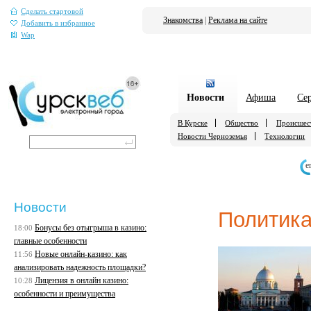
Сделать стартовой
Знакомства
|
Реклама на сайте
Добавить в избранное
Wap
Новости
Афиша
Се
В Курске
Общество
Происшес
Новости Черноземья
Технологии
е
Новости
Политик
Бонусы без отыгрыша в казино:
18:00
главные особенности
Новые онлайн-казино: как
11:56
анализировать надежность площадки?
Лицензия в онлайн казино:
10:28
особенности и преимущества