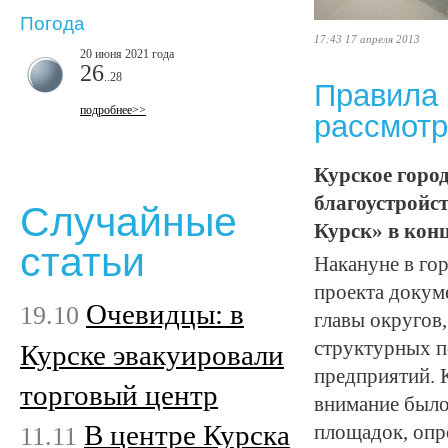
Погода
17:43 17 апреля 2013
20 июня 2021 года
26
..28
Правила 
подробнее>>
рассмотр
Курское горо
благоустройс
Случайные
Курск» в конц
статьи
Накануне в го
проекта докум
Очевидцы: в
19.10
главы округов
структурных п
Курске эвакуировали
предприятий. 
торговый центр
внимание было
В центре Курска
11.11
площадок, опр