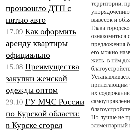
территории, пр
произошло ДТП с
упорядочению 
пятью авто
вывесок и объ
Глава городск
Как оформить
17.09
ознакомиться 
аренду квартиры
предложения б
его можно наз
официально
жить, в нём до
Преимущества
15.08
благоустройст
Устанавливаетс
закупки женской
прилегающим т
одежды оптом
их содержанию
ГУ МЧС России
29.10
самоуправлени
благоустройст
по Курской области:
Но лучше не пр
в Курске сгорел
элементарный п