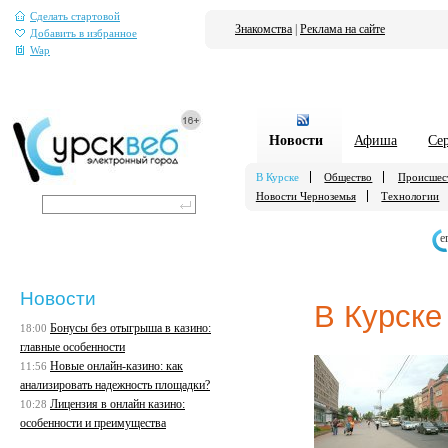
Сделать стартовой
Знакомства
|
Реклама на сайте
Добавить в избранное
Wap
Новости
Афиша
Се
В Курске
Общество
Происшес
Новости Черноземья
Технологии
е
Новости
В Курске
Бонусы без отыгрыша в казино:
18:00
главные особенности
Новые онлайн-казино: как
11:56
анализировать надежность площадки?
Лицензия в онлайн казино:
10:28
особенности и преимущества