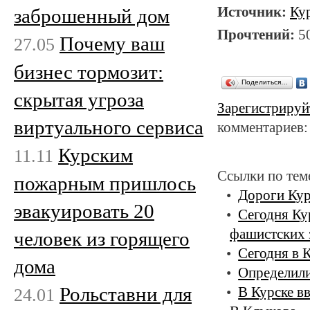
Источник:
Ку
заброшенный дом
Прочтений:
5
Почему ваш
27.05
бизнес тормозит:
Поделиться…
скрытая угроза
Зарегистрируй
виртуального сервиса
комментариев:
Курским
11.11
Ссылки по тем
пожарным пришлось
Дороги Кур
эвакуировать 20
Сегодня Ку
фашистских 
человек из горящего
Сегодня в 
дома
Определили
Рольставни для
24.01
В Курске вв