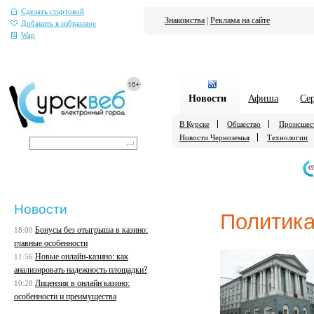
Сделать стартовой
Знакомства
|
Реклама на сайте
Добавить в избранное
Wap
Новости
Афиша
Се
В Курске
Общество
Происшес
Новости Черноземья
Технологии
е
Новости
Политик
Бонусы без отыгрыша в казино:
18:00
главные особенности
Новые онлайн-казино: как
11:56
анализировать надежность площадки?
Лицензия в онлайн казино:
10:28
особенности и преимущества