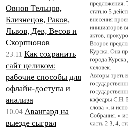
предложения. 
Овнов Тельцов,
статью 5 дейс
Близнецов, Раков,
внесения проек
инициаторов в
Львов, Дев, Весов и
актов, прокуро
Скорпионов
Второе предло
Курска. Она п
Как сохранить
23.11
города Курска 
сайт целиком:
человек.
рабочие способы для
Авторы третье
государственн
офлайн-доступа и
государственно
анализа
кафедры С.Н. В
слова «, и исп
Авангард на
10.04
Собрания. » и
выезде сыграл
часть 2 3, 4, 