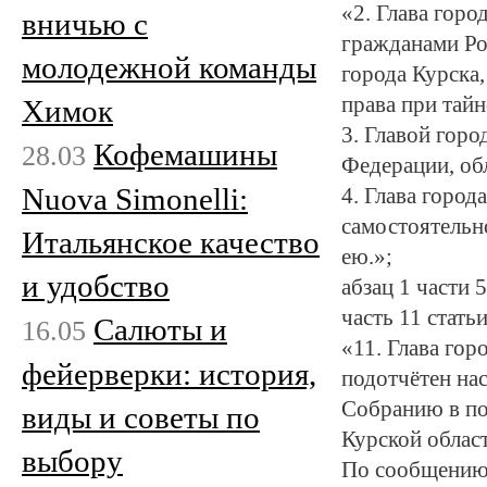
«2. Глава гор
вничью с
гражданами Ро
молодежной команды
города Курска,
права при тайн
Химок
3. Главой гор
Кофемашины
28.03
Федерации, об
Nuova Simonelli:
4. Глава город
самостоятельн
Итальянское качество
ею.»;
и удобство
абзац 1 части 
часть 11 стать
Салюты и
16.05
«11. Глава гор
фейерверки: история,
подотчётен на
Собранию в по
виды и советы по
Курской облас
выбору
По сообщению 