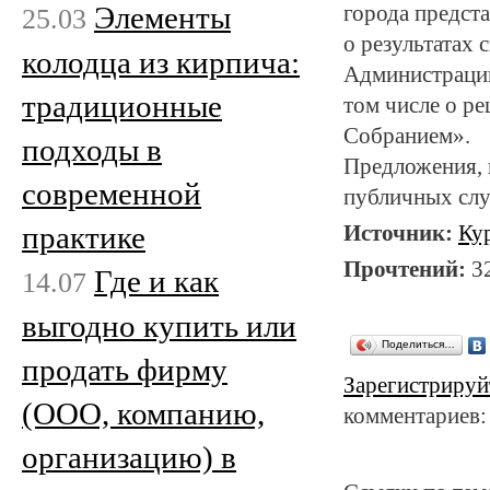
Элементы
города предст
25.03
о результатах 
колодца из кирпича:
Администрации
традиционные
том числе о р
Собранием».
подходы в
Предложения, 
современной
публичных слу
практике
Источник:
Ку
Прочтений:
3
Где и как
14.07
выгодно купить или
Поделиться…
продать фирму
Зарегистрируй
(ООО, компанию,
комментариев:
организацию) в