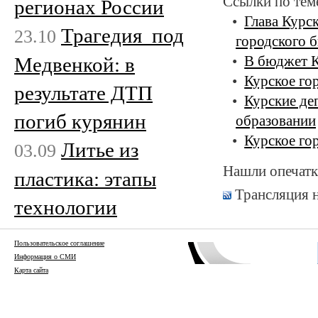
Ссылки по тем
регионах России
Глава Курс
Трагедия под
23.10
городского 
Медвенкой: в
В бюджет К
Курское го
результате ДТП
Курские де
погиб курянин
образовании
Курское го
Литье из
03.09
Нашли опечатк
пластика: этапы
Трансляция 
технологии
Пользовательское соглашение
Информация о СМИ
Карта сайта