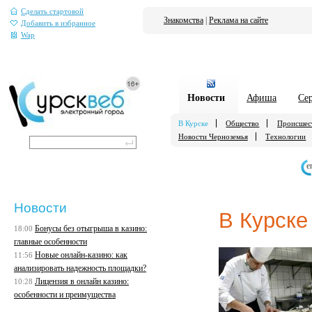
Сделать стартовой
Знакомства
|
Реклама на сайте
Добавить в избранное
Wap
Новости
Афиша
Се
В Курске
Общество
Происшес
Новости Черноземья
Технологии
е
Новости
В Курске
Бонусы без отыгрыша в казино:
18:00
главные особенности
Новые онлайн-казино: как
11:56
анализировать надежность площадки?
Лицензия в онлайн казино:
10:28
особенности и преимущества