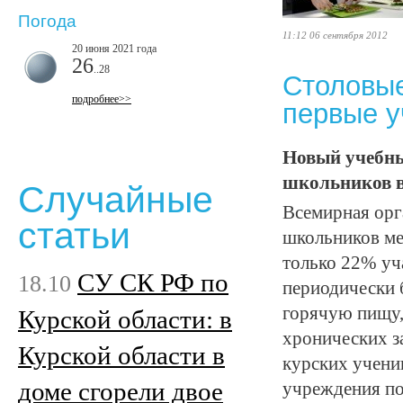
Погода
11:12 06 сентября 2012
20 июня 2021 года
26
..28
Столовые
подробнее>>
первые у
Новый учебный
школьников в
Случайные
Всемирная орг
статьи
школьников ме
только 22% уч
СУ СК РФ по
18.10
периодически 
горячую пищу,
Курской области: в
хронических за
Курской области в
курских учени
доме сгорели двое
учреждения по