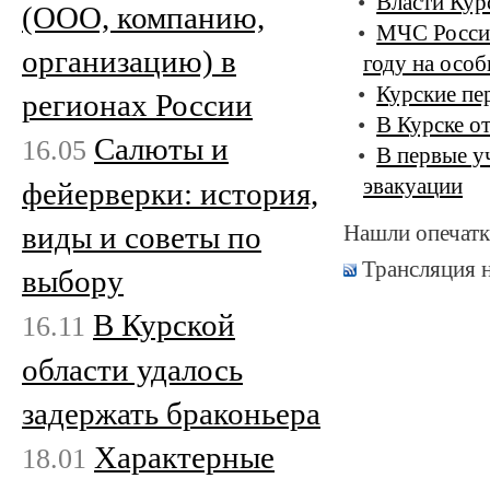
Власти Кур
(ООО, компанию,
МЧС России
организацию) в
году на осо
Курские пе
регионах России
В Курске о
Салюты и
16.05
В первые у
эвакуации
фейерверки: история,
виды и советы по
Нашли опечатк
Трансляция 
выбору
В Курской
16.11
области удалось
задержать браконьера
Характерные
18.01