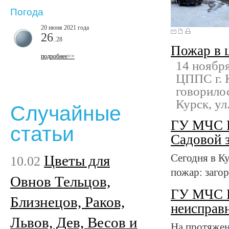
Погода
20 июня 2021 года
26
..28
Пожар в 
подробнее>>
14 ноября
ЦППС г. 
говорилос
Курск, ул.
Случайные
ГУ МЧС Р
статьи
Садовой 
Цветы для
Сегодня в К
10.02
пожар: заго
Овнов Тельцов,
ГУ МЧС Р
Близнецов, Раков,
неисправн
Львов, Дев, Весов и
На протяжен