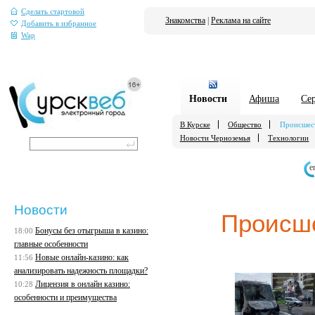
Сделать стартовой
Знакомства
|
Реклама на сайте
Добавить в избранное
Wap
Новости
Афиша
Се
В Курске
Общество
Происшес
Новости Черноземья
Технологии
е
Новости
Происш
Бонусы без отыгрыша в казино:
18:00
главные особенности
Новые онлайн-казино: как
11:56
анализировать надежность площадки?
Лицензия в онлайн казино:
10:28
особенности и преимущества