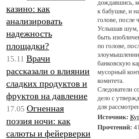
дождавшись, к
казино: как
к бабушке, и 
анализировать
голове, после
Услышав шум, 
надежность
быть изобличе
площадки?
по голове, по
злоумышленник
Врачи
15.11
банковскую кар
рассказали о влиянии
мусорный конт
комитета.
сладких продуктов и
Следователи со
фруктов на давление
дело с утверж
Огненная
для рассмотре
17.05
Источник:
Ку
поэзия ночи: как
Прочтений:
4
салюты и фейерверки