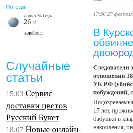
Погода
17:56 27 февраля
20 июня 2021 года
26
..28
В Курск
подробнее>>
обвиняе
двоюро
Случайные
Следователи 
статьи
отношении 18-
УК РФ (убийс
Сервис
15.03
побуждений, с
Подозреваемый
доставки цветов
17 лет, прожив
Русский Букет
бабушки в квар
накопления, он
Новые онлайн-
18.07