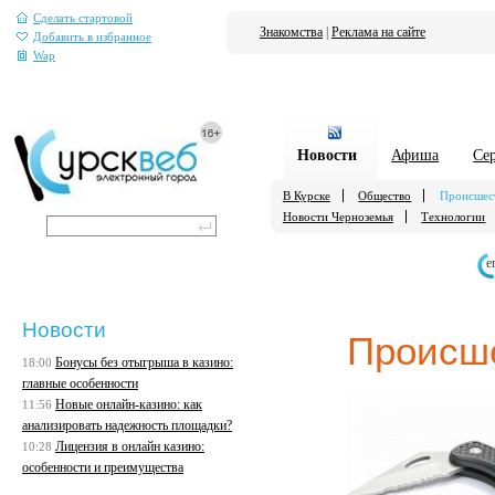
Сделать стартовой
Знакомства
|
Реклама на сайте
Добавить в избранное
Wap
Новости
Афиша
Се
В Курске
Общество
Происшес
Новости Черноземья
Технологии
е
Новости
Происш
Бонусы без отыгрыша в казино:
18:00
главные особенности
Новые онлайн-казино: как
11:56
анализировать надежность площадки?
Лицензия в онлайн казино:
10:28
особенности и преимущества