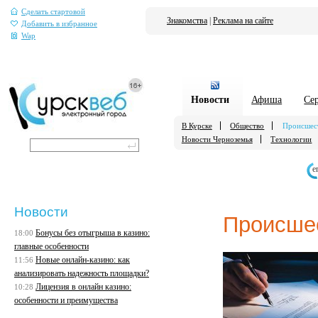
Сделать стартовой
Знакомства
|
Реклама на сайте
Добавить в избранное
Wap
Новости
Афиша
Се
В Курске
Общество
Происшес
Новости Черноземья
Технологии
е
Новости
Происше
Бонусы без отыгрыша в казино:
18:00
главные особенности
Новые онлайн-казино: как
11:56
анализировать надежность площадки?
Лицензия в онлайн казино:
10:28
особенности и преимущества