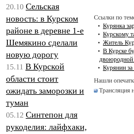
Сельская
20.10
новость: в Курском
Ссылки по тем
Курянка за
районе в деревне 1-е
Курскому т
Шемякино сделали
Житель Курс
В Курске б
новую дорогу
двоюродной
В Курской
15.11
Курянин за
области стоит
Нашли опечатк
ожидать заморозки и
Трансляция 
туман
Синтепон для
05.12
рукоделия: лайфхаки,