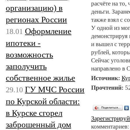
расчёте на то,
организацию) в
деньги. Заране
регионах России
также взял с с
У одной из мо
Оформление
18.01
демонстрируя н
ипотеки -
и вышел с тер
рублей, которы
возможность
Сейчас уголов
заполучить
направлено в 
собственное жилье
Источник:
Ку
Прочтений:
5
ГУ МЧС России
29.10
по Курской области:
Поделиться…
в Курске сгорел
Зарегистрируй
заброшенный дом
комментариев: