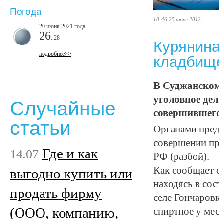
Погода
10:46 25 июня 2012
20 июня 2021 года
26
..28
Курянина
подробнее>>
кладбищ
В Суджанском
уголовное дел
Случайные
совершившего
статьи
Органами пред
совершении пр
Где и как
14.07
РФ (разбой).
Как сообщает о
выгодно купить или
находясь в сос
продать фирму
селе Гончаров
(ООО, компанию,
спиртное у ме