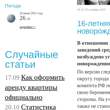
Погода
14:42 20 сентября 2011
20 июня 2021 года
26
..28
16-летня
подробнее>>
новорожд
В отношении 1
заведений ср
Случайные
возбуждено уг
статьи
новорожденно
По версии сле
Как оформить
17.09
округу города
комитета РФ п
аренду квартиры
свою беременн
официально
стороны. На у
Статистика
20.10
также не стан