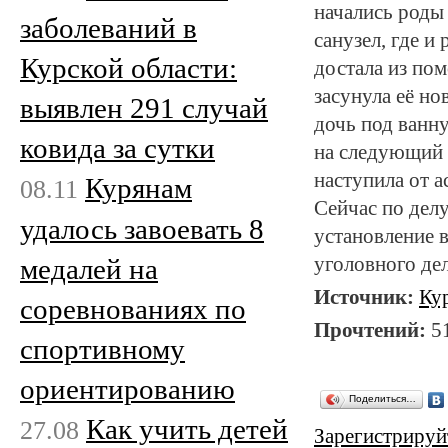
начались роды 
заболеваний в
санузел, где и
Курской области:
достала из по
засунула её но
выявлен 291 случай
дочь под ванн
ковида за сутки
на следующий 
наступила от 
Курянам
08.11
Сейчас по дел
удалось завоевать 8
установление в
медалей на
уголовного де
Источник:
Ку
соревнованиях по
Прочтений:
5
спортивному
ориентированию
Поделиться…
Как учить детей
27.08
Зарегистрируй