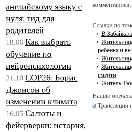
комментариев:
английскому языку с
нуля: гид для
Ссылки по тем
родителей
В Забайкал
Как выбрать
18.06
Жительница
ребёнка и вы
обучение по
Жительница
нейропсихологии
Жительница
смерти
COP26: Борис
31.10
Житель Тюм
Джонсон об
Нашли опечатк
изменении климата
Трансляция 
Салюты и
16.05
фейерверки: история,