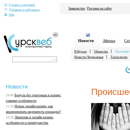
Сделать стартовой
Знакомства
|
Реклама на сайте
Добавить в избранное
Wap
Новости
Афиша
Се
В Курске
Общество
Происшес
Новости Черноземья
Технологии
е
Новости
Происше
Бонусы без отыгрыша в казино:
18:00
главные особенности
Новые онлайн-казино: как
11:56
анализировать надежность площадки?
Лицензия в онлайн казино:
10:28
особенности и преимущества