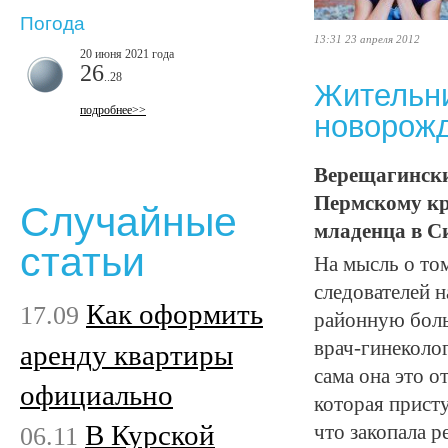
Погода
13:31 23 апреля 2012
20 июня 2021 года
26
..28
Жительни
подробнее>>
новорожд
Верещагински
Пермскому кр
Случайные
младенца в Си
статьи
На мысль о то
следователей н
Как оформить
17.09
районную боль
врач-гинеколог
аренду квартиры
сама она это 
официально
которая прист
В Курской
06.11
что закопала р