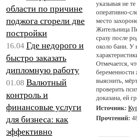
указывая не те
области по причине
оперативно-сле
поджога сгорели две
место захорон
Жительница Пе
постройки
сразу после ро
Где недорого и
16.04
около бани. У 
характеристик
быстро заказать
Отмечается, ч
дипломную работу
беременности 
Валютный
выяснить, мёр
01.08
проверить пси
контроль и
доказана, ей г
финансовые услуги
Источник:
Ку
для бизнеса: как
Прочтений:
4
эффективно