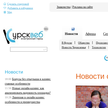
Сделать стартовой
Знакомства
|
Реклама на сайте
Добавить в избранное
Wap
Новости
Афиша
Се
В Курске
Общество
Происшес
Новости Черноземья
Технологии
е
Новости
Новости 
Бонусы без отыгрыша в казино:
18:00
главные особенности
Новые онлайн-казино: как
11:56
анализировать надежность площадки?
Лицензия в онлайн казино:
10:28
особенности и преимущества