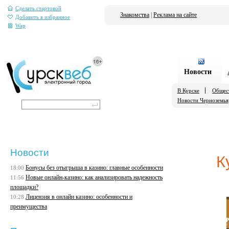
Сделать стартовой
Знакомства
|
Реклама на сайте
Добавить в избранное
Wap
Новости
В Курске
Общес
Новости Черноземья
Новости
К
Бонусы без отыгрыша в казино: главные особенности
18:00
Новые онлайн-казино: как анализировать надежность
11:56
площадки?
Лицензия в онлайн казино: особенности и
10:28
преимущества