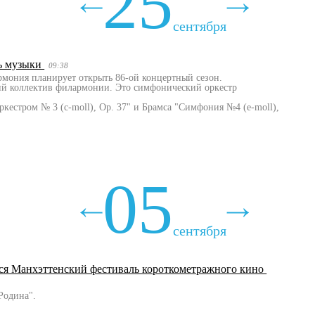
25
сентября
нь музыки
09:38
рмония планирует открыть 86-ой концертный сезон.
ский коллектив филармонии. Это симфонический оркестр
ркестром № 3 (c-moll), Op. 37" и Брамса "Симфония №4 (e-moll),
05
сентября
тся Манхэттенский фестиваль короткометражного кино
Родина".