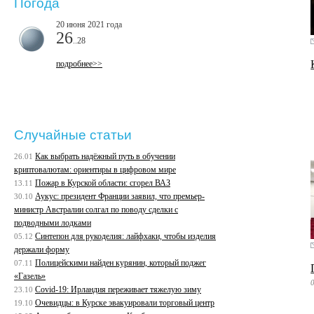
Погода
20 июня 2021 года
26
..28
подробнее>>
Случайные статьи
Как выбрать надёжный путь в обучении
26.01
криптовалютам: ориентиры в цифровом мире
Пожар в Курской области: сгорел ВАЗ
13.11
Аукус: президент Франции заявил, что премьер-
30.10
министр Австралии солгал по поводу сделки с
подводными лодками
Синтепон для рукоделия: лайфхаки, чтобы изделия
05.12
держали форму
Полицейскими найден курянин, который поджег
07.11
«Газель»
Covid-19: Ирландия переживает тяжелую зиму
23.10
Очевидцы: в Курске эвакуировали торговый центр
19.10