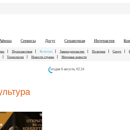
Афиша
Сервисы
Досуг
Справочная
Интерактив
Кон
тво
Происшествия
Культура
Законодательство
Политика
Спорт
Технологии
Новости страны
Мировые новости
егодня 6 августа,
02:24
ультура