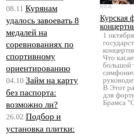
Курянам
08.11
Курская 
удалось завоевать 8
концертн
медалей на
1 октябр
государс
соревнованиях по
концертн
спортивному
Что касае
большой 
ориентированию
симфонич
Займ на карту
04.10
руководит
В Этот ра
без паспорта:
для форте
Брамса "С
возможно ли?
Подбор и
26.02
установка плитки: