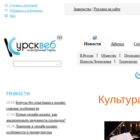
Сделать стартовой
Знакомства
|
Реклама на сайте
Добавить в избранное
Wap
Новости
Афиша
Се
В Курске
Общество
Происшес
Новости Черноземья
Технологии
е
Новости
Культур
Бонусы без отыгрыша в казино:
18:00
главные особенности
Новые онлайн-казино: как
11:56
анализировать надежность площадки?
Лицензия в онлайн казино:
10:28
особенности и преимущества