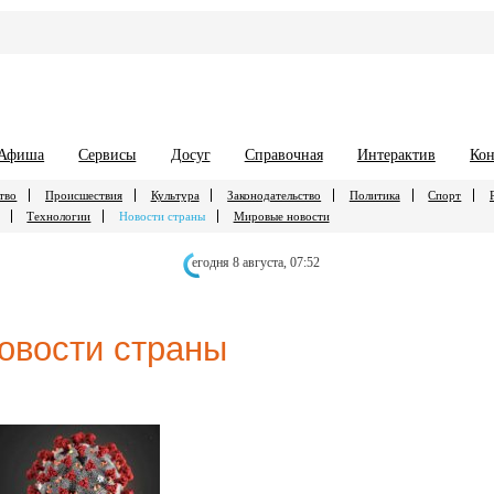
Афиша
Сервисы
Досуг
Справочная
Интерактив
Кон
тво
Происшествия
Культура
Законодательство
Политика
Спорт
Технологии
Новости страны
Мировые новости
егодня 8 августа,
07:52
овости страны