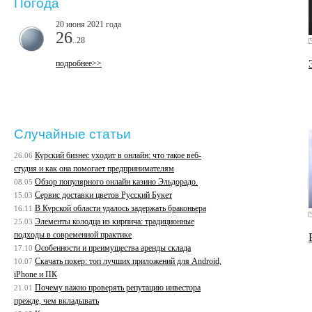
Погода
20 июня 2021 года
26
..28
подробнее>>
Случайные статьи
Курский бизнес уходит в онлайн: что такое веб-
26.06
студия и как она помогает предпринимателям
Обзор популярного онлайн казино Эльдорадо.
08.05
Сервис доставки цветов Русский Букет
15.03
В Курской области удалось задержать браконьера
16.11
Элементы колодца из кирпича: традиционные
25.03
подходы в современной практике
Особенности и преимущества аренды склада
17.10
Скачать покер: топ лучших приложений для Android,
10.07
iPhone и ПК
Почему важно проверять репутацию инвестора
21.01
прежде, чем вкладывать