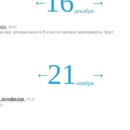
16
декабря
русу
09:02
яд мер, которые ввели в России по причине коронавируса, будут
21
ноября
ым педофилом
09:23
а.