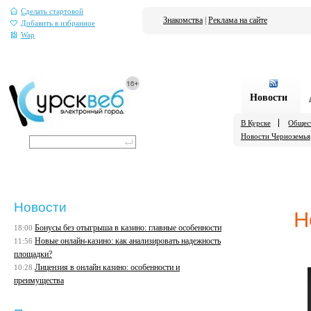
Сделать стартовой
Знакомства
|
Реклама на сайте
Добавить в избранное
Wap
Новости
В Курске
Общес
Новости Черноземья
Новости
Н
Бонусы без отыгрыша в казино: главные особенности
18:00
Новые онлайн-казино: как анализировать надежность
11:56
площадки?
Лицензия в онлайн казино: особенности и
10:28
преимущества