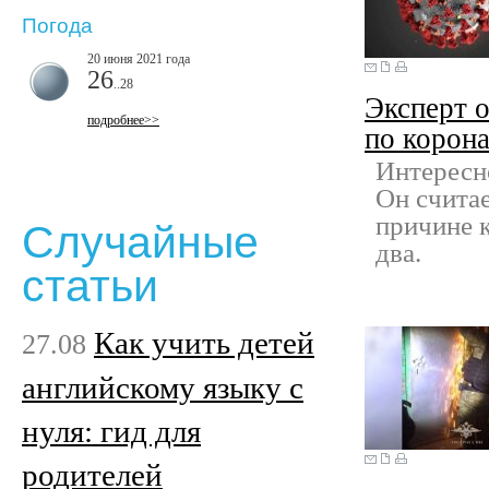
Погода
20 июня 2021 года
26
..28
Эксперт о
подробнее>>
по корон
Интересн
Он считае
причине к
Случайные
два.
статьи
Как учить детей
27.08
английскому языку с
нуля: гид для
родителей