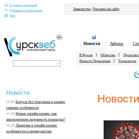
Сделать стартовой
Знакомства
|
Реклама на сайте
Добавить в избранное
Wap
Новости
Афиша
Се
В Курске
Общество
Происшес
Новости Черноземья
Технологии
е
Новости
Новости
Бонусы без отыгрыша в казино:
18:00
главные особенности
Новые онлайн-казино: как
11:56
анализировать надежность площадки?
Лицензия в онлайн казино:
10:28
особенности и преимущества