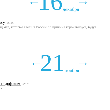
16
декабря
русу
09:02
яд мер, которые ввели в России по причине коронавируса, будут
21
ноября
ым педофилом
09:23
а.