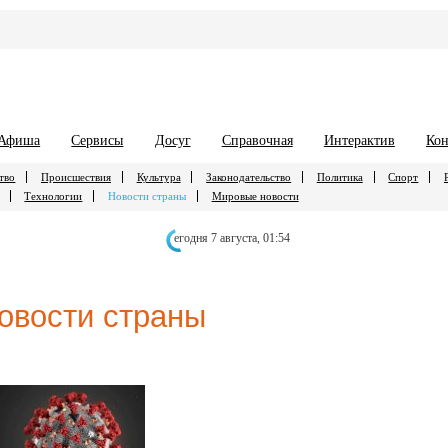
Афиша
Сервисы
Досуг
Справочная
Интерактив
Кон
тво
Происшествия
Культура
Законодательство
Политика
Спорт
Технологии
Новости страны
Мировые новости
егодня 7 августа,
01:54
овости страны