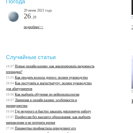
Погода
20 июня 2021 года
26
..28
подробнее>>
Случайные статьи
Новые онлайн-казино: как анализировать надежность
18.07
площадки?
Как продать волосы дорого: полное руководство
15.05
Как поступить в магистратуру: полное руководство
28.04
для абитуриентов
Как выбрать обучение по нейропсихологии
18.06
Лицензия в онлайн казино: особенности и
18.07
преимущества
Где недорого и быстро заказать дипломную работу
16.04
Профессии без высшего образования: как выбрать
13.07
направление и не потерять время
Параметры профнастила определяют его
27.06