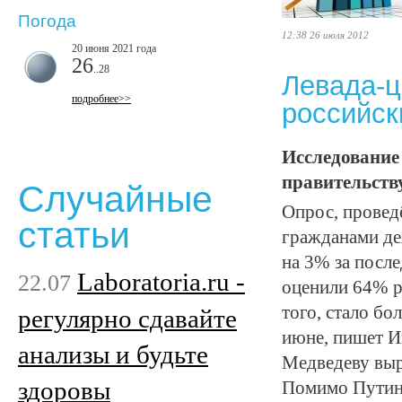
Погода
12:38 26 июля 2012
20 июня 2021 года
26
..28
Левада-ц
подробнее>>
российск
Исследование 
правительству
Случайные
Опрос, провед
статьи
гражданами де
на 3% за после
Laboratoria.ru -
22.07
оценили 64% р
того, стало б
регулярно сдавайте
июне, пишет И
анализы и будьте
Медведеву выр
здоровы
Помимо Путина