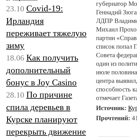
губернатор Мо
Covid-19:
23.10
Геннадий Зюга
Ирландия
ЛДПР Владими
Михаил Прохор
переживает тяжелую
партии «Справ
зиму
список попал 
Совета федера
Как получить
18.06
один из полити
дополнительный
июле половина
бонус в Joy Casino
центра выявил,
способность к
По причине
28.10
отмечает Газет
спила деревьев в
Источник:
Ку
Курске планируют
Прочтений:
4
перекрыть движение