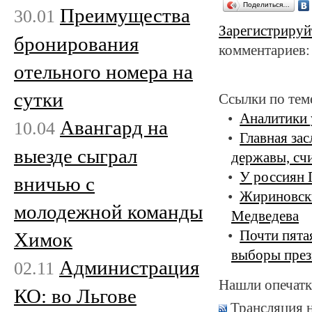
Поделиться…
Преимущества
30.01
Зарегистрируй
бронирования
комментариев:
отельного номера на
сутки
Ссылки по тем
Аналитики 
Авангард на
10.04
Главная зас
выезде сыграл
державы, сч
У россиян 
вничью с
Жириновски
молодежной команды
Медведева
Почти пятая
Химок
выборы през
Администрация
02.11
Нашли опечатк
КО: во Льгове
Трансляция 