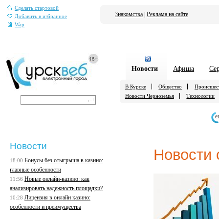
Сделать стартовой
Знакомства
|
Реклама на сайте
Добавить в избранное
Wap
Новости
Афиша
Се
В Курске
Общество
Происшес
Новости Черноземья
Технологии
е
Новости
Новости 
Бонусы без отыгрыша в казино:
18:00
главные особенности
Новые онлайн-казино: как
11:56
анализировать надежность площадки?
Лицензия в онлайн казино:
10:28
особенности и преимущества