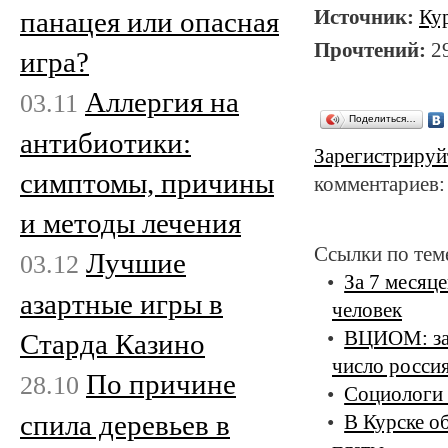
Источник:
Ку
панацея или опасная
Прочтений:
2
игра?
Аллергия на
03.11
Поделиться…
антибиотики:
Зарегистрируй
симптомы, причины
комментариев:
и методы лечения
Ссылки по тем
Лучшие
03.12
За 7 месяце
азартные игры в
человек
ВЦИОМ: за 
Старда Казино
число росси
По причине
28.10
Социологи 
спила деревьев в
В Курске о