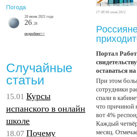
Погода
17:48 06 июня 2012
20 июня 2021 года
26
..28
Россияне
подробнее>>
приходит
Портал Работ
свидетельству
Случайные
оставаться на
статьи
При этом боль
сотрудники ра
Курсы
15.01
спали в кабине
что причиной н
испанского в онлайн
вот 4% респон
школе
Каждый четвёр
Почему
18.07
месяц. Отмеча