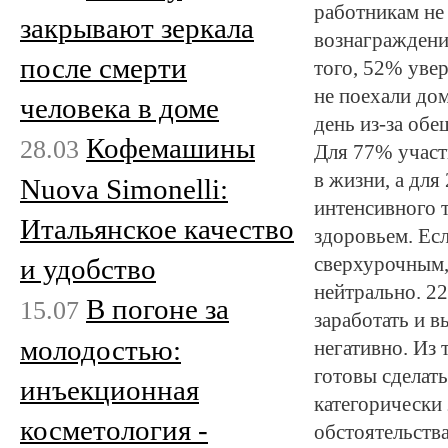
работникам не
закрывают зеркала
вознаграждение
после смерти
того, 52% уве
не поехали до
человека в доме
день из-за об
Кофемашины
28.03
Для 77% участ
в жизни, а для
Nuova Simonelli:
интенсивного 
Итальянское качество
здоровьем. Ес
и удобство
сверхурочным,
нейтрально. 2
В погоне за
15.07
заработать и в
молодостью:
негативно. Из 
готовы сделат
инъекционная
категорически 
косметология -
обстоятельства