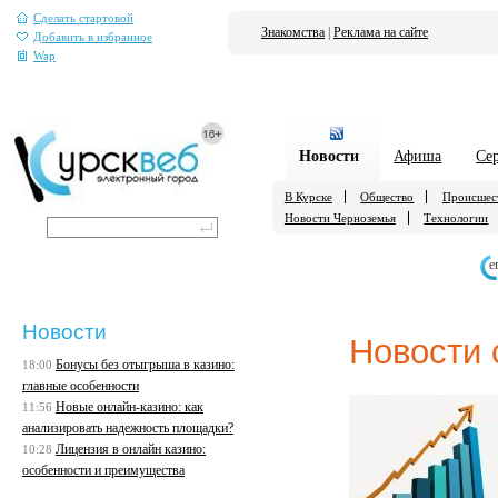
Сделать стартовой
Знакомства
|
Реклама на сайте
Добавить в избранное
Wap
Новости
Афиша
Се
В Курске
Общество
Происшес
Новости Черноземья
Технологии
е
Новости
Новости 
Бонусы без отыгрыша в казино:
18:00
главные особенности
Новые онлайн-казино: как
11:56
анализировать надежность площадки?
Лицензия в онлайн казино:
10:28
особенности и преимущества