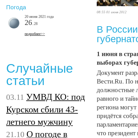
Погода
08:55 01 июня 2012
20 июня 2021 года
26
..28
В России
подробнее>>
губернат
1 июня в стр
выборах губе
Случайные
Документ разр
статьи
Вести.Ru. По 
должностные л
УМВД КО: под
03.11
равного и тайн
региона могут
Курском сбили 43-
придётся собр
летнего мужчину
парламентариев
О погоде в
21.10
что президент 