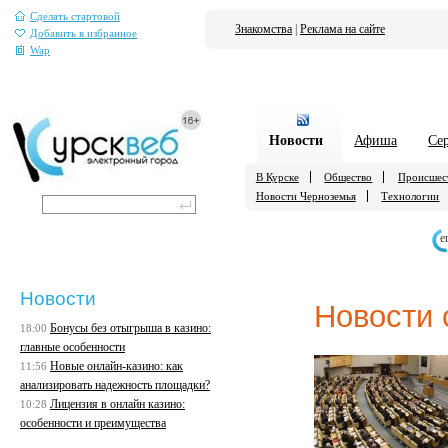
Сделать стартовой
Знакомства
|
Реклама на сайте
Добавить в избранное
Wap
Новости
Афиша
Се
В Курске
Общество
Происшес
Новости Черноземья
Технологии
е
Новости
Новости 
Бонусы без отыгрыша в казино:
18:00
главные особенности
Новые онлайн-казино: как
11:56
анализировать надежность площадки?
Лицензия в онлайн казино:
10:28
особенности и преимущества