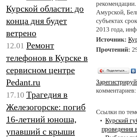
рекомендации.
Курской области: до
Амурской, Бел
конца дня будет
субъектах сро
2013 года, и
ветрено
Источник:
Ку
Ремонт
12.01
Прочтений:
2
телефонов в Курске в
сервисном центре
Поделиться…
Pedant.ru
Зарегистрируй
комментариев:
Трагедия в
17.10
Железогорске: погиб
Ссылки по тем
16-летний юноша,
Курский гу
проведения 
упавший с крыши