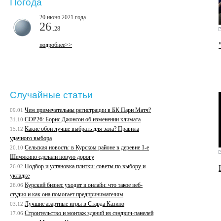
Погода
20 июня 2021 года
26
..28
подробнее>>
Случайные статьи
Чем примечательны регистрации в БК Пари Матч?
09.01
COP26: Борис Джонсон об изменении климата
31.10
Какие обои лучше выбрать для зала? Правила
15.12
удачного выбора
Сельская новость: в Курском районе в деревне 1-е
20.10
Шемякино сделали новую дорогу
Подбор и установка плитки: советы по выбору и
26.02
укладке
Курский бизнес уходит в онлайн: что такое веб-
26.06
студия и как она помогает предпринимателям
Лучшие азартные игры в Старда Казино
03.12
Строительство и монтаж зданий из сэндвич-панелей
17.06