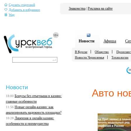
Сделать стартовой
Знакомства
|
Реклама на сайте
Добавить в избранное
Wap
Новости
Афиша
Се
В Курске
Общество
Происшес
Новости Черноземья
Технологии
е
Новости
Авто но
Бонусы без отыгрыша в казино:
18:00
главные особенности
Новые онлайн-казино: как
11:56
анализировать надежность площадки?
Лицензия в онлайн казино:
10:28
особенности и преимущества