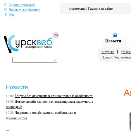
Сделать стартовой
Знакомства
|
Реклама на сайте
Добавить в избранное
Wap
Новости
В Курске
Общес
Новости Черноземья
Новости
А
Бонусы без отыгрыша в казино: главные особенности
18:00
Новые онлайн-казино: как анализировать надежность
11:56
площадки?
Лицензия в онлайн казино: особенности и
10:28
преимущества