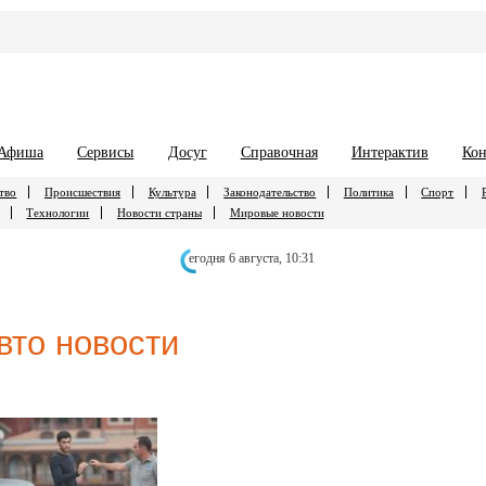
Афиша
Сервисы
Досуг
Справочная
Интерактив
Кон
тво
Происшествия
Культура
Законодательство
Политика
Спорт
Технологии
Новости страны
Мировые новости
егодня 6 августа,
10:31
вто новости