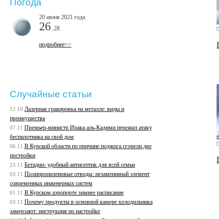
Погода
20 июня 2021 года
26
..28
подробнее>>
Случайные статьи
Лазерная гравировка на металле: виды и
12.10
преимущества
Премьер-министр Ирака аль-Кадими пережил атаку
07.11
беспилотника на свой дом
В Курской области по причине поджога сгорели две
06.11
постройки
Бетадин- удобный антисептик для всей семьи
23.11
Полипропиленовые отводы: незаменимый элемент
03.11
современных инженерных систем
В Курском аэропорте зимнее расписание
01.11
Почему продукты в основной камере холодильника
03.11
замерзают: инструкция по настройке