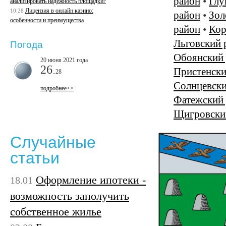
район
•
Глу
анализировать надежность площадки?
Лицензия в онлайн казино:
10:28
район
•
Зол
особенности и преимущества
район
•
Кор
Льговский 
Погода
Обоянский
20 июня 2021 года
26
Пристенски
..28
Солнцевски
подробнее>>
Фатежский
Щигровски
Случайные
статьи
Оформление ипотеки -
18.01
возможность заполучить
собственное жилье