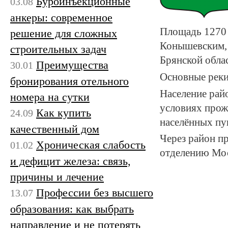
Буроинъекционные
03.08
анкеры: современное
Площадь 1270 
решение для сложных
Конышевским, 
строительных задач
Брянской обла
Преимущества
30.01
Основные реки
бронирования отельного
Население райо
номера на сутки
условиях прож
Как купить
24.09
населённых пу
качественный дом
Через район п
Хроническая слабость
01.02
отделению Мос
и дефицит железа: связь,
причины и лечение
Профессии без высшего
13.07
образования: как выбрать
направление и не потерять