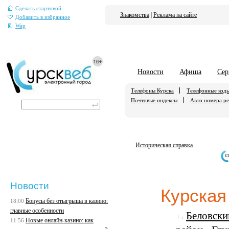
Сделать стартовой
Знакомства
|
Реклама на сайте
Добавить в избранное
Wap
Новости
Афиша
Сер
Телефоны Курска
Телефонные код
Почтовые индексы
Авто номера р
Историческая справка
е
Новости
Курская
Бонусы без отыгрыша в казино:
18:00
главные особенности
Беловски
Новые онлайн-казино: как
11:56