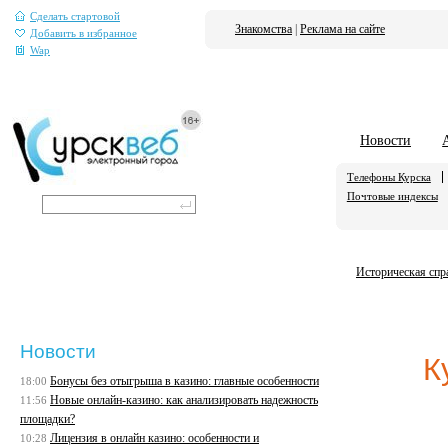
Сделать стартовой
Знакомства
|
Реклама на сайте
Добавить в избранное
Wap
Новости
Телефоны Курска
Почтовые индексы
Историческая спр
Новости
К
Бонусы без отыгрыша в казино: главные особенности
18:00
Новые онлайн-казино: как анализировать надежность
11:56
площадки?
Лицензия в онлайн казино: особенности и
10:28