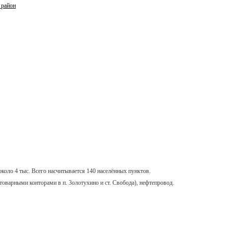
 район
около 4 тыс. Всего насчитывается 140 населённых пунктов.
оварными конторами в п. 3олотухино и ст. Свобода), нефтепровод.