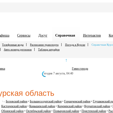
Афиша
Сервисы
Досуг
Справочная
Интерактив
Ко
Телефонные коды
Расписание транспорта
Погода в Курске
Справочная Курс
Авто номера регионов
Таблица штрафов
↑
авка
Гимн города
егодня 7 августа,
04:40
урская область
Беловский район
•
Большесолдатский район
•
Горшеченский район
•
Глушковский р
Касторенский район
•
Конышевский район
•
Кореневский район
•
Курчатовский район
•
Обоянский район
•
Октябрьский район
•
Поныровский район
•
Пристенский район
•
Рыл