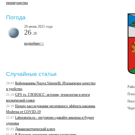
преимущества
Погода
20 июня 2021 года
26
..28
подробнее>>
Случайные статьи
Кофемашины Nuova Simonelli: Итальянское качество
28.03
Райо
и удобство
Площ
GPS vs. ГЛОНАСС: история, технологии и итоги
25.10
космической гонки
Насе
Начато расследование негативного эффекта вакцины
20.10
Чере
Moderna от COVID-19
Laboratoria.ru - регулярно сдавайте анализы и будьте
22.07
здоровы
Динамометрический ключ
02.03
В Курском аэропорте зимнее расписание
01.11