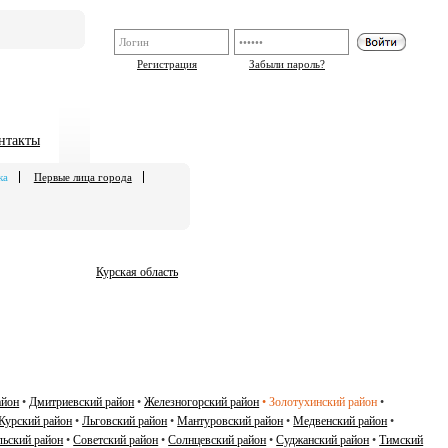
Регистрация
Забыли пароль?
нтакты
ка
Первые лица города
Курская область
айон
•
Дмитриевский район
•
Железногорский район
•
Золотухинский район
•
Курский район
•
Льговский район
•
Мантуровский район
•
Медвенский район
•
ьский район
•
Советский район
•
Солнцевский район
•
Суджанский район
•
Тимский