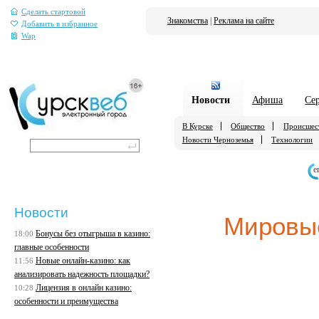
Сделать стартовой
Знакомства
|
Реклама на сайте
Добавить в избранное
Wap
Новости
Афиша
Се
В Курске
Общество
Происшес
Новости Черноземья
Технологии
е
Новости
Мировы
Бонусы без отыгрыша в казино:
18:00
главные особенности
Новые онлайн-казино: как
11:56
анализировать надежность площадки?
Лицензия в онлайн казино:
10:28
особенности и преимущества