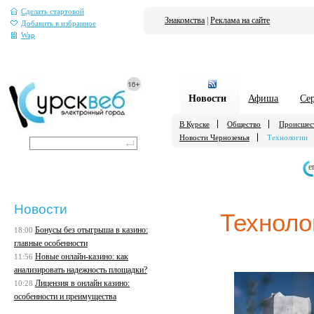
Сделать стартовой
Знакомства
|
Реклама на сайте
Добавить в избранное
Wap
Новости
Афиша
Се
В Курске
Общество
Происшес
Новости Черноземья
Технологии
е
Новости
Техноло
Бонусы без отыгрыша в казино:
18:00
главные особенности
Новые онлайн-казино: как
11:56
анализировать надежность площадки?
Лицензия в онлайн казино:
10:28
особенности и преимущества