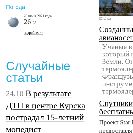
Погода
20 июня 2021 года
26
..28
Созданны
подробнее>>
авианосе
Ученые в
который п
Земли. Он
Случайные
термояде
статьи
Французы
инструме
термоядер
В результате
24.10
Спутники
ДТП в центре Курска
бесплатн
пострадал 15-летний
Проект Star
мопедист
предоставля