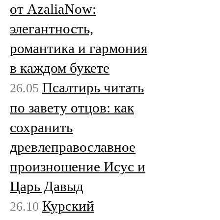
от AzaliaNow:
элегантность,
романтика и гармония
в каждом букете
Псалтирь читать
26.05
по завету отцов: как
сохранить
древлеправославное
произношение Исус и
Царь Давыд
Курский
26.10