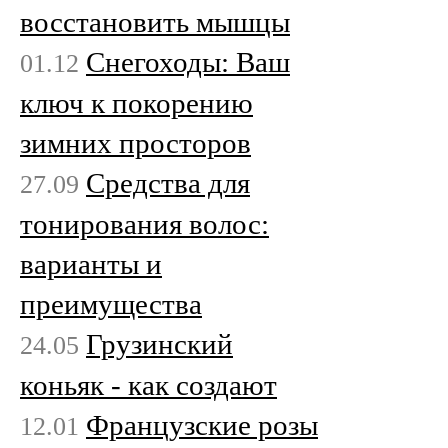
восстановить мышцы
Снегоходы: Ваш
01.12
ключ к покорению
зимних просторов
Средства для
27.09
тонирования волос:
варианты и
преимущества
Грузинский
24.05
коньяк - как создают
Французские розы
12.01