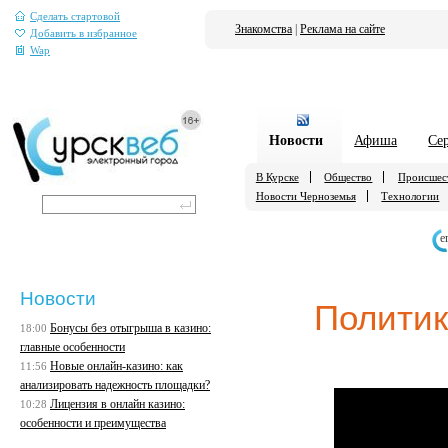
Сделать стартовой
Знакомства
|
Реклама на сайте
Добавить в избранное
Wap
Новости
Афиша
Се
В Курске
Общество
Происшес
Новости Черноземья
Технологии
е
Новости
Полити
Бонусы без отыгрыша в казино:
18:00
главные особенности
Новые онлайн-казино: как
11:56
анализировать надежность площадки?
Лицензия в онлайн казино:
10:28
особенности и преимущества