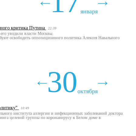
17
января
нного критика Путина
22:39
м его уводили власти Москвы.
ебуют освободить оппозиционного политика Алексея Навального
30
октября
политику"
10:49
льного института аллергии и инфекционных заболеваний доктора
финга целевой группы по коронавирусу в Белом доме в