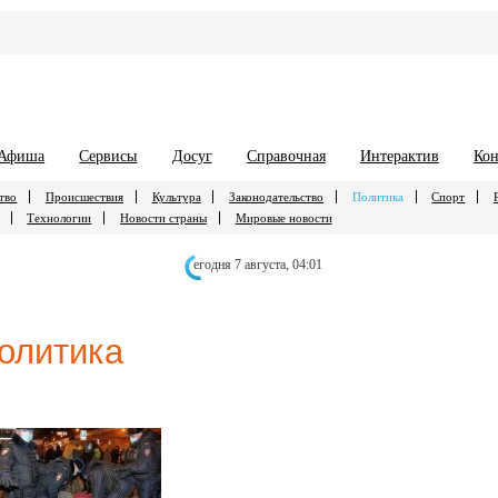
Афиша
Сервисы
Досуг
Справочная
Интерактив
Кон
тво
Происшествия
Культура
Законодательство
Политика
Спорт
Технологии
Новости страны
Мировые новости
егодня 7 августа,
04:01
олитика