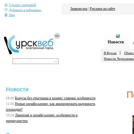
Сделать стартовой
Знакомства
|
Реклама на сайте
Добавить в избранное
Wap
Новости
В Курске
Общес
Новости Черноземья
Новости
П
Бонусы без отыгрыша в казино: главные особенности
18:00
Новые онлайн-казино: как анализировать надежность
11:56
площадки?
Лицензия в онлайн казино: особенности и
10:28
преимущества