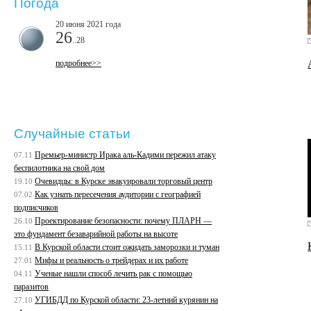
Погода
20 июня 2021 года
26
..28
подробнее>>
Случайные статьи
Премьер-министр Ирака аль-Кадими пережил атаку
07.11
беспилотника на свой дом
Очевидцы: в Курске эвакуировали торговый центр
19.10
Как узнать пересечения аудитории с географией
07.02
подписчиков
Проектирование безопасности: почему ПЛАРН —
26.10
это фундамент безаварийной работы на высоте
В Курской области стоит ожидать заморозки и туман
15.11
Мифы и реальность о трейдерах и их работе
27.01
Ученые нашли способ лечить рак с помощью
04.11
паразитов
УГИБДД по Курской области: 23-летний курянин на
27.10