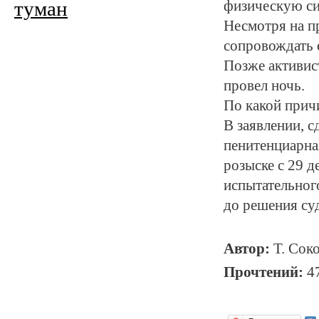
туман
физическую сил
Несмотря на п
сопровождать 
Позже активис
провел ночь.
По какой прич
В заявлении, с
пенитенциарна
розыске с 29 
испытательного
до решения суд
Автор:
Т. Сок
Прочтений:
4