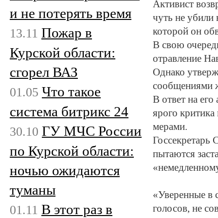
Активист возвр
и не потерять время
чуть не убили 
Пожар в
13.11
которой он об
В свою очеред
Курской области:
отравление На
сгорел ВАЗ
Однако утверж
сообщениями ж
Что такое
01.05
В ответ на ег
система битрикс 24
ярого критика 
мерами.
ГУ МЧС России
30.10
Госсекретарь 
по Курской области:
пытаются заста
«немедленному
ночью ожидаются
туманы
«Уверенные в 
В этот раз в
01.11
голосов, не с