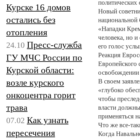
политических 
Курске 16 домов
Новый советни
остались без
национальной 
«Нападки Крем
отопления
человека, но и
Пресс-служба
24.10
его голос услы
Реакция Еврос
ГУ МЧС России по
Европейского 
Курской области:
освобождении 
возле курского
В своем заявл
«глубоко обес
онкоцентра горит
чтобы преслед
трава
власти должны
применяться н
Как узнать
07.02
Что же все-та
пересечения
Когда Навально