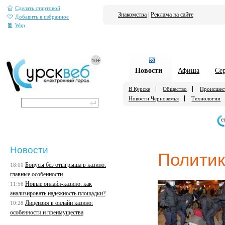
Сделать стартовой
Знакомства
|
Реклама на сайте
Добавить в избранное
Wap
Новости
Афиша
Се
В Курске
Общество
Происшес
Новости Черноземья
Технологии
е
Новости
Полити
Бонусы без отыгрыша в казино:
18:00
главные особенности
Новые онлайн-казино: как
11:56
анализировать надежность площадки?
Лицензия в онлайн казино:
10:28
особенности и преимущества