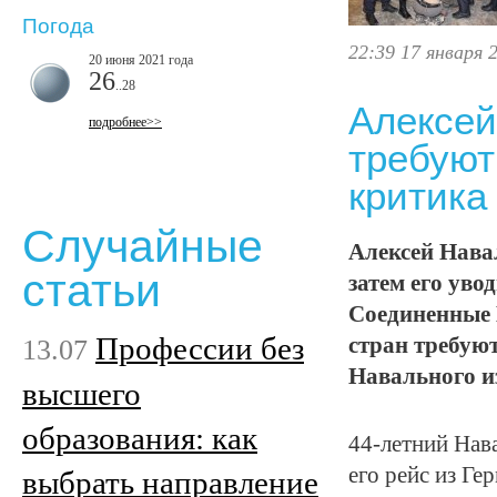
Погода
22:39 17 января 
20 июня 2021 года
26
..28
Алексей
подробнее>>
требуют
критика
Случайные
Алексей Навал
статьи
затем его уво
Соединенные 
Профессии без
13.07
стран требую
Навального из
высшего
образования: как
44-летний Нав
его рейс из Ге
выбрать направление