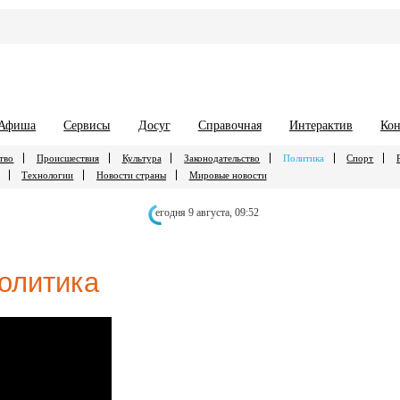
Афиша
Сервисы
Досуг
Справочная
Интерактив
Кон
тво
Происшествия
Культура
Законодательство
Политика
Спорт
Технологии
Новости страны
Мировые новости
егодня 9 августа,
09:52
олитика