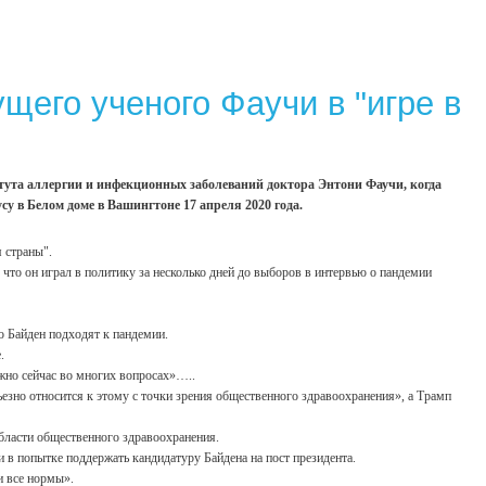
щего ученого Фаучи в "игре в
ута аллергии и инфекционных заболеваний доктора Энтони Фаучи, когда
су в Белом доме в Вашингтоне 17 апреля 2020 года.
 страны".
то он играл в политику за несколько дней до выборов в интервью о пандемии
о Байден подходят к пандемии.
.
жно сейчас во многих вопросах»…..
рьезно относится к этому с точки зрения общественного здравоохранения», а Трамп
бласти общественного здравоохранения.
 в попытке поддержать кандидатуру Байдена на пост президента.
 все нормы».