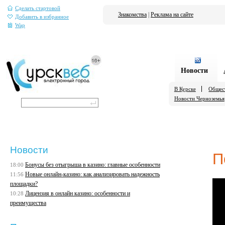
Сделать стартовой
Знакомства
|
Реклама на сайте
Добавить в избранное
Wap
Новости
В Курске
Общес
Новости Черноземья
Новости
П
Бонусы без отыгрыша в казино: главные особенности
18:00
Новые онлайн-казино: как анализировать надежность
11:56
площадки?
Лицензия в онлайн казино: особенности и
10:28
преимущества