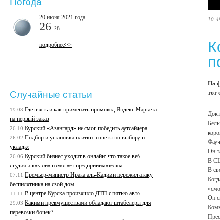
Погода
20 июня 2021 года
10:4
26
..28
К
подробнее>>
п
На ф
тот 
Случайные статьи
Где взять и как применить промокод Яндекс Маркета
19.03
Докт
на первый заказ
Белы
Курский «Авангард» не смог победить аутсайдера
26.10
коро
Подбор и установка плитки: советы по выбору и
26.02
Фауч
укладке
Он т
Курский бизнес уходит в онлайн: что такое веб-
26.06
В СШ
студия и как она помогает предпринимателям
В св
Премьер-министр Ирака аль-Кадими пережил атаку
07.11
Когд
беспилотника на свой дом
«смо
В центре Курска произошло ДТП с пятью авто
11.11
Он с
Какими преимуществами обладают штабелеры для
29.03
Комм
перевозки бочек?
Прес