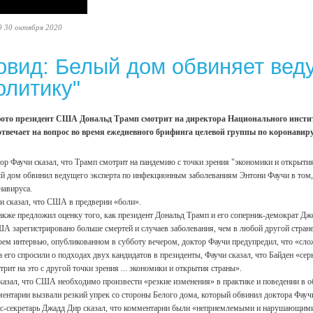
9 30 октября 2020
овид: Белый дом обвиняет веду
олитику"
ото президент США Дональд Трамп смотрит на директора Национального инстит
отвечает на вопрос во время ежедневного брифинга целевой группы по коронавиру
ор Фаучи сказал, что Трамп смотрит на пандемию с точки зрения "экономики и открытия
й дом обвинил ведущего эксперта по инфекционным заболеваниям Энтони Фаучи в том, ч
навируса.
и сказал, что США в предверии «боли».
акже предложил оценку того, как президент Дональд Трамп и его соперник-демократ Дж
А зарегистрировано больше смертей и случаев заболевания, чем в любой другой стране
оем интервью, опубликованном в субботу вечером, доктор Фаучи предупредил, что «сло
а его спросили о подходах двух кандидатов в президенты, Фаучи сказал, что Байден «се
трит на это с другой точки зрения ... экономики и открытия страны».
казал, что США необходимо произвести «резкие изменения» в практике и поведении в о
ентарии вызвали резкий упрек со стороны Белого дома, который обвинил доктора Фаучи
с-секретарь Джадд Дир сказал, что комментарии были «неприемлемыми и нарушающими