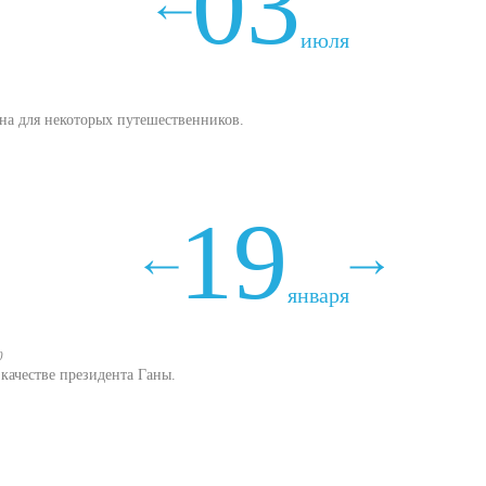
03
июля
ина для некоторых путешественников.
19
января
0
качестве президента Ганы.