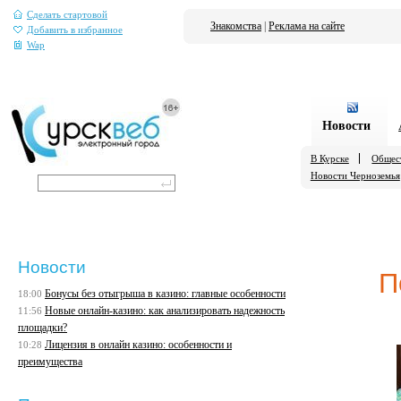
Сделать стартовой
Знакомства
|
Реклама на сайте
Добавить в избранное
Wap
Новости
В Курске
Общес
Новости Черноземья
Новости
П
Бонусы без отыгрыша в казино: главные особенности
18:00
Новые онлайн-казино: как анализировать надежность
11:56
площадки?
Лицензия в онлайн казино: особенности и
10:28
преимущества