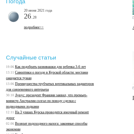
Погода
20 июня 2021 года
26
..28
подробнее>>
Случайные статьи
Как подобрать развивашки для ребенка 3-6 лет
19.06
Cиноптики о погоде в Курской области: местами
13.11
ожидается туман
Преимущества трубчатых вертикальных радиаторов
13.06
для современного интерьера
Аукус: президент Франции заявил, что премьер-
30.10
министр Австралии солгал по поводу сделки с
подводными лодками
На 3 улицах Курска проводится ямочный ремонт
12.11
дорог
Возврат подоходного налога: законные способы
02.06
экономии