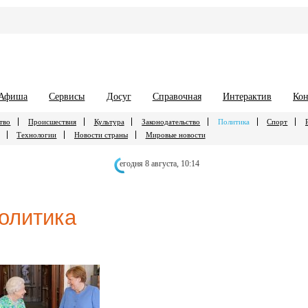
Афиша
Сервисы
Досуг
Справочная
Интерактив
Кон
тво
Происшествия
Культура
Законодательство
Политика
Спорт
Технологии
Новости страны
Мировые новости
егодня 8 августа,
10:14
олитика