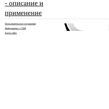
- описание и
применение
Пользовательское соглашение
Информация о СМИ
Карта сайта