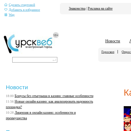
Сделать стартовой
Знакомства
|
Реклама на сайте
Добавить в избранное
Wap
Новости
Гороскоп
Опро
Новости
К
Бонусы без отыгрыша в казино: главные особенности
18:00
Новые онлайн-казино: как анализировать надежность
11:56
площадки?
Лицензия в онлайн казино: особенности и
10:28
преимущества