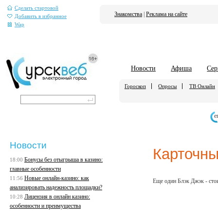
Сделать стартовой
Знакомства
|
Реклама на сайте
Добавить в избранное
Wap
Новости
Афиша
Сер
Гороскоп
Опросы
ТВ Онлайн
е
Новости
Карточн
Бонусы без отыгрыша в казино:
18:00
главные особенности
Новые онлайн-казино: как
11:56
Еще один Блэк Джэк - сто
анализировать надежность площадки?
Лицензия в онлайн казино:
10:28
особенности и преимущества