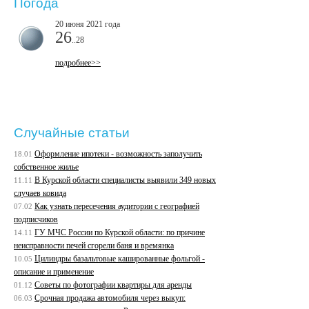
Погода
20 июня 2021 года
26
..28
подробнее>>
Случайные статьи
Оформление ипотеки - возможность заполучить
18.01
собственное жилье
В Курской области специалисты выявили 349 новых
11.11
случаев ковида
Как узнать пересечения аудитории с географией
07.02
подписчиков
ГУ МЧС России по Курской области: по причине
14.11
неисправности печей сгорели баня и времянка
Цилиндры базальтовые кашированные фольгой -
10.05
описание и применение
Советы по фотографии квартиры для аренды
01.12
Срочная продажа автомобиля через выкуп:
06.03