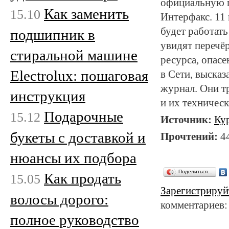
официальную п
Как заменить
15.10
Интерфакс. 11
будет работать
подшипник в
увидят перечё
стиральной машине
ресурса, опас
Electrolux: пошаговая
в Сети, высказ
журнал. Они т
инструкция
и их техничес
Подарочные
15.12
Источник:
Ку
букеты с доставкой и
Прочтений:
4
нюансы их подбора
Поделиться…
Как продать
15.05
Зарегистрируй
волосы дорого:
комментариев:
полное руководство