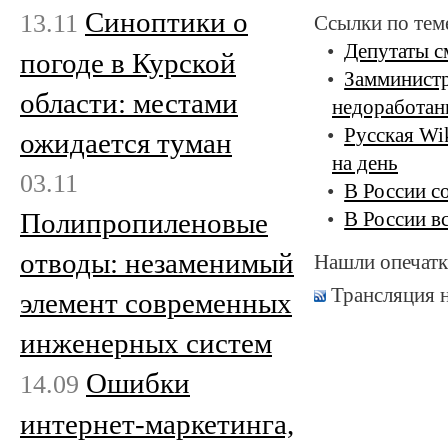
Cиноптики о
13.11
Ссылки по тем
Депутаты с
погоде в Курской
Замминистр
области: местами
недоработа
Русская Wi
ожидается туман
на день
03.11
В России с
Полипропиленовые
В России в
отводы: незаменимый
Нашли опечатк
Трансляция 
элемент современных
инженерных систем
Ошибки
14.09
интернет-маркетинга,