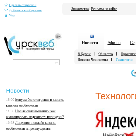
Сделать стартовой
Знакомства
|
Реклама на сайте
Добавить в избранное
Wap
Новости
Афиша
Се
В Курске
Общество
Происшес
Новости Черноземья
Технологии
е
Новости
Технолог
Бонусы без отыгрыша в казино:
18:00
главные особенности
Новые онлайн-казино: как
11:56
анализировать надежность площадки?
Лицензия в онлайн казино:
10:28
особенности и преимущества