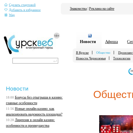
Сделать стартовой
Знакомства
|
Реклама на сайте
Добавить в избранное
Wap
Новости
Афиша
Се
В Курске
Общество
Происшес
Новости Черноземья
Технологии
е
Новости
Общест
Бонусы без отыгрыша в казино:
18:00
главные особенности
Новые онлайн-казино: как
11:56
анализировать надежность площадки?
Лицензия в онлайн казино:
10:28
особенности и преимущества