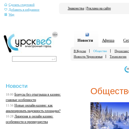
Сделать стартовой
Знакомства
|
Реклама на сайте
Добавить в избранное
Wap
Новости
Афиша
Се
В Курске
Общество
Происшес
Новости Черноземья
Технологии
е
Новости
Обществ
Бонусы без отыгрыша в казино:
18:00
главные особенности
Новые онлайн-казино: как
11:56
анализировать надежность площадки?
Лицензия в онлайн казино:
10:28
особенности и преимущества