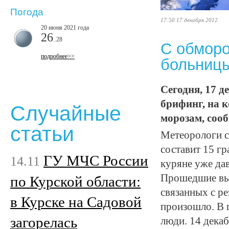
Погода
17:50 17 декабря 2012
20 июня 2021 года
26
..28
С обморо
подробнее>>
больницы
Сегодня, 17 
брифинг, на 
Случайные
морозам, сооб
статьи
Метеорологи с
составит 15 гр
ГУ МЧС России
14.11
куряне уже дав
Прошедшие вых
по Курской области:
связанных с ре
в Курске на Садовой
произошло. В 
загорелась
люди. 14 дека