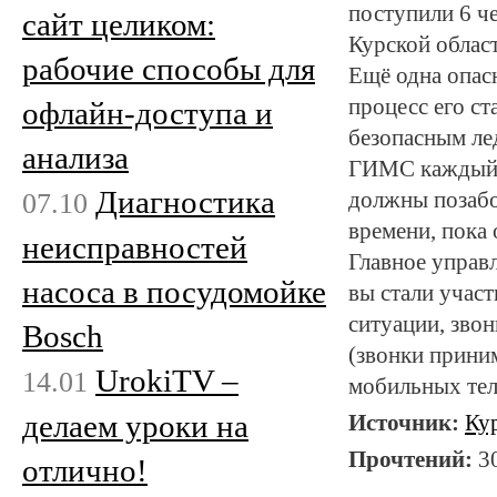
поступили 6 ч
сайт целиком:
Курской облас
рабочие способы для
Ещё одна опасн
процесс его ст
офлайн-доступа и
безопасным ле
анализа
ГИМС каждый д
Диагностика
07.10
должны позабот
времени, пока 
неисправностей
Главное управ
насоса в посудомойке
вы стали учас
ситуации, зво
Bosch
(звонки прини
UrokiTV –
14.01
мобильных тел
делаем уроки на
Источник:
Ку
Прочтений:
3
отлично!