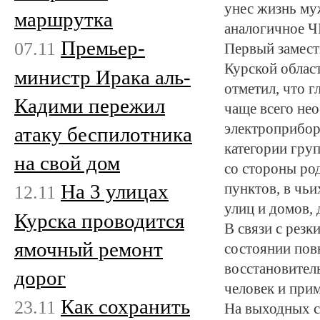
унес жизнь му
маршрутка
аналогичное Ч
Премьер-
07.11
Первый замест
Курской облас
министр Ирака аль-
отметил, что 
Кадими пережил
чаще всего не
электроприбор
атаку беспилотника
категории груп
на свой дом
со стороны род
На 3 улицах
пунктов, в чь
12.11
улиц и домов, 
Курска проводится
В связи с рез
ямочный ремонт
состоянии пов
восстановител
дорог
человек и при
Как сохранить
23.11
На выходных с