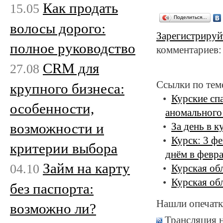
Как продать
15.05
Поделиться…
волосы дорого:
Зарегистрируй
полное руководство
комментариев:
CRM для
27.08
Ссылки по тем
крупного бизнеса:
Курские сп
особенности,
аномального
возможности и
За день в 
Курск: 3 ф
критерии выбора
днём в февр
Займ на карту
04.10
Курская об
Курская об
без паспорта:
Нашли опечатк
возможно ли?
Трансляция 