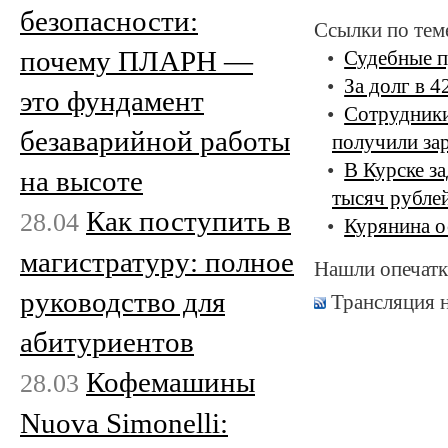
безопасности:
Ссылки по тем
почему ПЛАРН —
Судебные п
За долг в 4
это фундамент
Сотрудники
безаварийной работы
получили за
В Курске з
на высоте
тысяч рубле
Как поступить в
28.04
Курянина о
магистратуру: полное
Нашли опечатк
руководство для
Трансляция 
абитуриентов
Кофемашины
28.03
Nuova Simonelli: