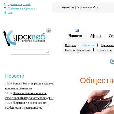
Сделать стартовой
Знакомства
|
Реклама на сайте
Добавить в избранное
Wap
Новости
Афиша
Се
В Курске
Общество
Происшес
Новости Черноземья
Технологии
е
Новости
Обществ
Бонусы без отыгрыша в казино:
18:00
главные особенности
Новые онлайн-казино: как
11:56
анализировать надежность площадки?
Лицензия в онлайн казино:
10:28
особенности и преимущества