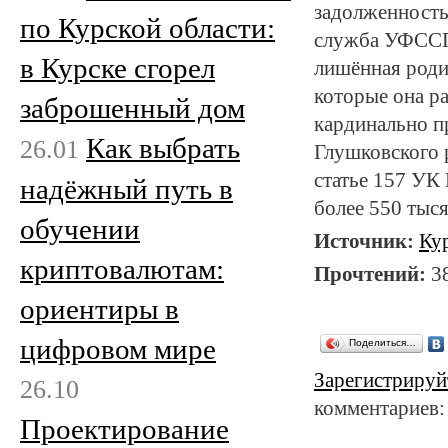
задолженность
по Курской области:
служба УФССП 
в Курске сгорел
лишённая роди
которые она ра
заброшенный дом
кардинально п
Как выбрать
26.01
Глушковского 
статье 157 УК 
надёжный путь в
более 550 тыся
обучении
Источник:
Ку
криптовалютам:
Прочтений:
3
ориентиры в
цифровом мире
Поделиться…
Зарегистрируй
26.10
комментариев:
Проектирование