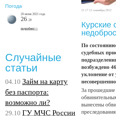
Погода
11:17 12 сентября 2012
20 июня 2021 года
26
..28
Курские 
подробнее>>
недобро
По состоянию 
судебных при
Случайные
подразделени
статьи
возбуждено 46
уклонение от
Займ на карту
04.10
несовершенно
За прошедшие с
без паспорта:
обвинительным
возможно ли?
вынесены обви
ГУ МЧС России
29.10
преследования