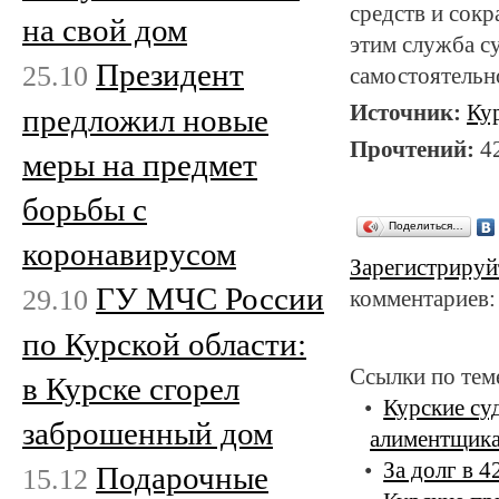
средств и сокр
на свой дом
этим служба с
Президент
25.10
самостоятельн
Источник:
Ку
предложил новые
Прочтений:
4
меры на предмет
борьбы с
Поделиться…
коронавирусом
Зарегистрируй
ГУ МЧС России
29.10
комментариев:
по Курской области:
Ссылки по тем
в Курске сгорел
Курские су
заброшенный дом
алиментщик
За долг в 4
Подарочные
15.12