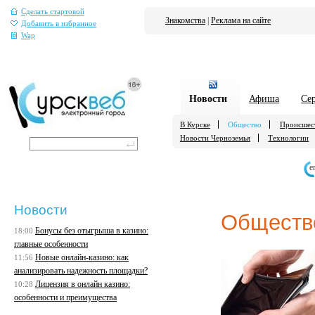
Сделать стартовой
Знакомства
|
Реклама на сайте
Добавить в избранное
Wap
Новости
Афиша
Се
В Курске
Общество
Происшес
Новости Черноземья
Технологии
е
Новости
Обществ
Бонусы без отыгрыша в казино:
18:00
главные особенности
Новые онлайн-казино: как
11:56
анализировать надежность площадки?
Лицензия в онлайн казино:
10:28
особенности и преимущества