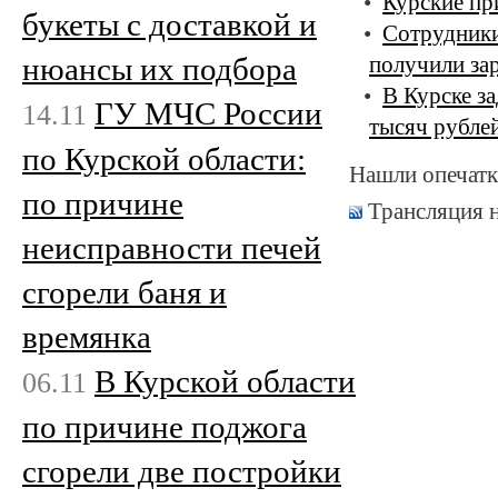
Курские пр
букеты с доставкой и
Сотрудники
нюансы их подбора
получили за
В Курске з
ГУ МЧС России
14.11
тысяч рубле
по Курской области:
Нашли опечатк
по причине
Трансляция 
неисправности печей
сгорели баня и
времянка
В Курской области
06.11
по причине поджога
сгорели две постройки