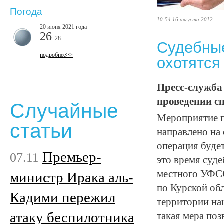
Погода
10:54 16 августа 2012
20 июня 2021 года
26
..28
Судебные
подробнее>>
охотятся
Пресс-служба
проведении с
Случайные
Мероприятие п
статьи
направлено на
операция будет 
Премьер-
07.11
это время суд
местного УФС
министр Ирака аль-
по Курской об
Кадими пережил
территории на
атаку беспилотника
такая мера по