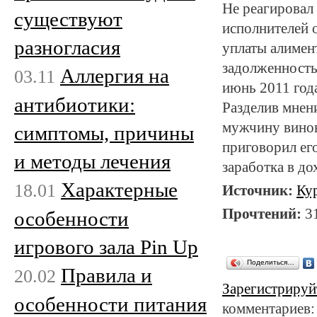
Не реагировал
существуют
исполнителей о
разногласия
уплаты алимент
задолженность 
Аллергия на
03.11
июнь 2011 года
антибиотики:
Разделив мнен
мужчину винов
симптомы, причины
приговорил ег
и методы лечения
заработка в до
Характерные
18.01
Источник:
Ку
Прочтений:
3
особенности
игрового зала Pin Up
Поделиться…
Правила и
20.02
Зарегистрируй
особенности питания
комментариев: