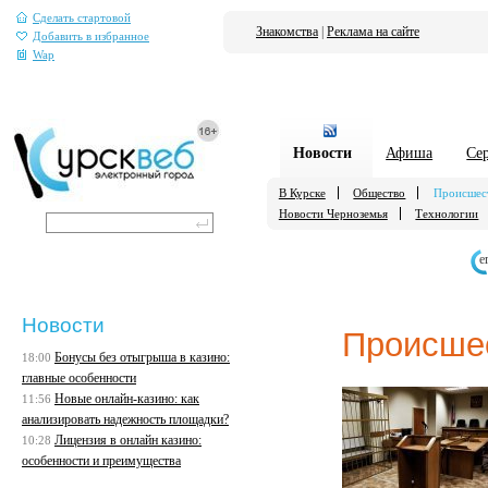
Сделать стартовой
Знакомства
|
Реклама на сайте
Добавить в избранное
Wap
Новости
Афиша
Се
В Курске
Общество
Происшес
Новости Черноземья
Технологии
е
Новости
Происше
Бонусы без отыгрыша в казино:
18:00
главные особенности
Новые онлайн-казино: как
11:56
анализировать надежность площадки?
Лицензия в онлайн казино:
10:28
особенности и преимущества