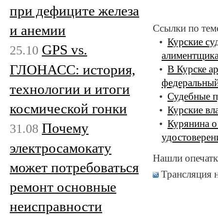
при дефиците железа
и анемии
Ссылки по тем
Курские су
GPS vs.
25.10
алиментщик
ГЛОНАСС: история,
В Курске а
федеральный
технологии и итоги
Судебные п
космической гонки
Курские вл
Курянина о
Почему
31.08
удостоверен
электросамокату
Нашли опечатк
может потребоваться
Трансляция 
ремонт основные
неисправности