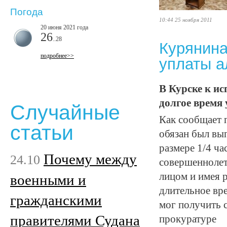
Погода
10:44 25 ноября 2011
20 июня 2021 года
26
..28
Курянина
подробнее>>
уплаты а
В Курске к и
долгое время
Случайные
Как сообщает 
статьи
обязан был вы
размере 1/4 ча
Почему между
24.10
совершеннолет
лицом и имея 
военными и
длительное вре
гражданскими
мог получить 
правителями Судана
прокуратуре