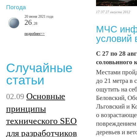
Погода
17:37 27 августа 2012
20 июня 2021 года
26
..28
МЧС инф
подробнее>>
условий 
С 27 по 28 ав
соловьиного 
Случайные
Местами пройд
статьи
до 21 метра в 
ощутить на се
Основные
02.09
Беловский, Об
Льговский и К
принципы
о возрастающе
технического SEO
повреждением 
для разработчиков
деревьев и ве