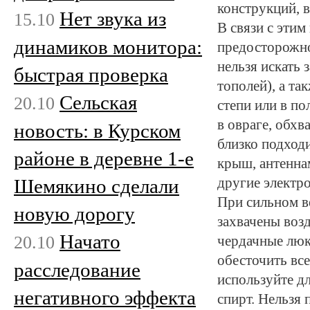
конструкций, 
Нет звука из
15.10
В связи с эти
динамиков монитора:
предосторожно
нельзя искать 
быстрая проверка
тополей), а та
Сельская
20.10
степи или в по
в овраге, обхв
новость: в Курском
близко подходи
районе в деревне 1-е
крыш, антеннам
Шемякино сделали
другие элект
При сильном в
новую дорогу
захвачены воз
Начато
20.10
чердачные люк
обесточить вс
расследование
используйте д
негативного эффекта
спирт. Нельзя