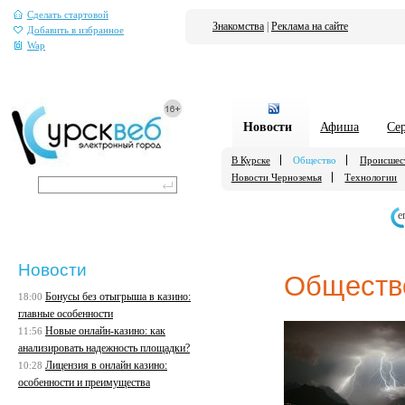
Сделать стартовой
Знакомства
|
Реклама на сайте
Добавить в избранное
Wap
Новости
Афиша
Се
В Курске
Общество
Происшес
Новости Черноземья
Технологии
е
Новости
Обществ
Бонусы без отыгрыша в казино:
18:00
главные особенности
Новые онлайн-казино: как
11:56
анализировать надежность площадки?
Лицензия в онлайн казино:
10:28
особенности и преимущества