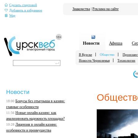
Сделать стартовой
Знакомства
|
Реклама на сайте
Добавить в избранное
Wap
Новости
Афиша
Се
В Курске
Общество
Происшес
Новости Черноземья
Технологии
е
Новости
Обществ
Бонусы без отыгрыша в казино:
18:00
главные особенности
Новые онлайн-казино: как
11:56
анализировать надежность площадки?
Лицензия в онлайн казино:
10:28
особенности и преимущества