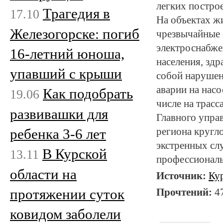
легких постро
Трагедия в
17.10
На объектах ж
Железогорске: погиб
чрезвычайные 
электроснабже
16-летний юноша,
населения, здр
упавший с крыши
собой нарушен
аварии на насо
Как подобрать
19.06
числе на трасс
развивашки для
Главного упра
ребенка 3-6 лет
региона кругл
экстренных слу
В Курской
13.11
профессиональ
области на
Источник:
Ку
протяжении суток
Прочтений:
4
ковидом заболели