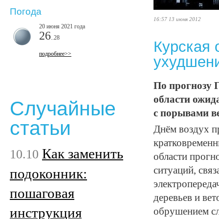
Погода
16:57 13 июня 2012
20 июня 2021 года
26
..28
Курская 
подробнее>>
ухудшени
По прогнозу 
области ожид
Случайные
с порывами ве
статьи
Днём воздух п
кратковременн
Как заменить
10.10
области прогн
ситуаций, свя
подоконник:
электропередач
пошаговая
деревьев и вет
инструкция
обрушением сл