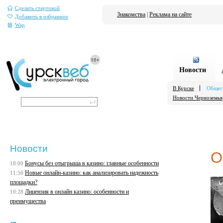
Сделать стартовой
Знакомства
|
Реклама на сайте
Добавить в избранное
Wap
Новости
В Курске
Общес
Новости Черноземья
Новости
О
Бонусы без отыгрыша в казино: главные особенности
18:00
Новые онлайн-казино: как анализировать надежность
11:56
площадки?
Лицензия в онлайн казино: особенности и
10:28
преимущества