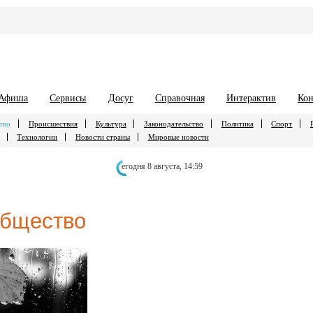
Афиша
Сервисы
Досуг
Справочная
Интерактив
Кон
тво
Происшествия
Культура
Законодательство
Политика
Спорт
Технологии
Новости страны
Мировые новости
егодня 8 августа,
14:59
бщество