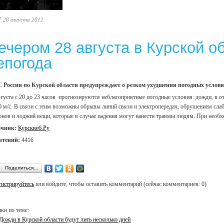
7 28 августа 2012
ечером 28 августа в Курской о
епогода
России по Курской области предупреждает о резком ухудшении погодных услови
вгуста с 20 до 23 часов прогнозируются неблагоприятные погодные условия: дожди, в о
0 м/с. В связи с этим возможны обрывы линий связи и электропередач, обрушением сла
онов и лоджий вещи, которые в случае падения могут нанести травмы людям. При необ
очник:
Курсквеб.Ру
чтений:
4416
Поделиться…
гистрируйтесь
или войдите, чтобы оставить комментарий (сейчас комментариев: 0)
ки по теме:
Дожди в Курской области будут лить несколько дней