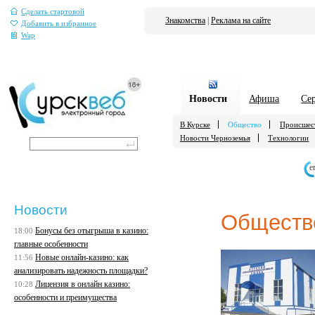
Сделать стартовой
Знакомства
|
Реклама на сайте
Добавить в избранное
Wap
Новости
Афиша
Се
В Курске
Общество
Происшес
Новости Черноземья
Технологии
е
Новости
Обществ
Бонусы без отыгрыша в казино:
18:00
главные особенности
Новые онлайн-казино: как
11:56
анализировать надежность площадки?
Лицензия в онлайн казино:
10:28
особенности и преимущества