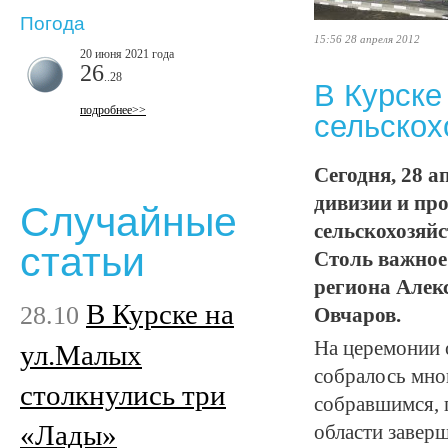
Погода
15:56 28 апреля 2012
20 июня 2021 года
26
..28
В Курске
подробнее>>
сельскох
Сегодня, 28 а
дивизии и пр
Случайные
сельскохозяй
статьи
Столь важное
региона Алек
В Курске на
28.10
Овчаров.
На церемонии 
ул.Малых
собралось мно
столкнулись три
собравшимся, 
«Лады»
области заверш