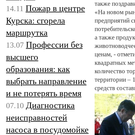
также поздрав
Пожар в центре
14.11
«На новом рын
Курска: сгорела
предприятий с
потребительско
маршрутка
а также проду
Профессии без
13.07
животноводчес
ценам, - отмет
высшего
квадратных мет
образования: как
количество тор
выбрать направление
территории – 
средств соста
и не потерять время
Диагностика
07.10
неисправностей
насоса в посудомойке