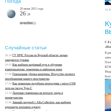
Погода
20 июня 2021 года
14:4
26
..28
К
подробнее>>
в
С 8 
«Иль
Случайные статьи
В ра
ГУ МЧС России по Курской области: ночью
30.10
заме
ожидаются туманы
Плох
Как выбрать надёжный путь в обучении
26.01
КГМ
криптовалютам: ориентиры в цифровом мире
Меди
Генеральная уборка квартиры: Искусство полного
17.09
боле
преображения вашего пространства
Как правильно подобрать переходник с micro-USB
27.04
лота на гнездо Type-C
Лазерная гравировка на металле: виды и
12.10
преимущества
Зимний гардероб с Alfa Collection: как выбрать
15.06
идеальную верхнюю одежду