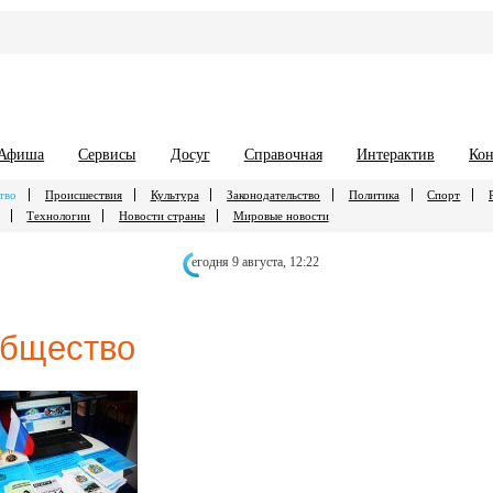
Афиша
Сервисы
Досуг
Справочная
Интерактив
Кон
тво
Происшествия
Культура
Законодательство
Политика
Спорт
Технологии
Новости страны
Мировые новости
егодня 9 августа,
12:22
бщество