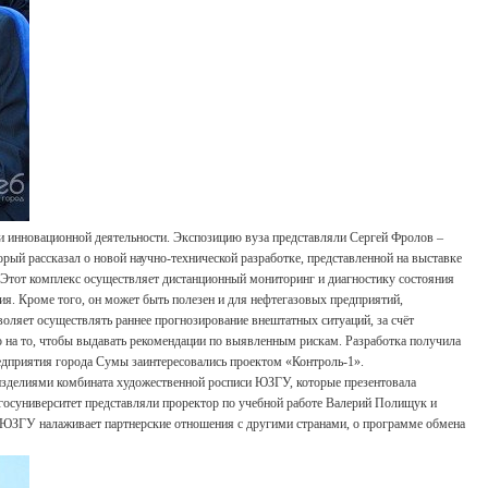
 и инновационной деятельности. Экспозицию вуза представляли Сергей Фролов –
орый рассказал о новой научно-технической разработке, представленной на выставке
 Этот комплекс осуществляет дистанционный мониторинг и диагностику состояния
ия. Кроме того, он может быть полезен и для нефтегазовых предприятий,
оляет осуществлять раннее прогнозирование внештатных ситуаций, за счёт
 на то, чтобы выдавать рекомендации по выявленным рискам. Разработка получила
едприятия города Сумы заинтересовались проектом «Контроль-1».
 изделиями комбината художественной росписи ЮЗГУ, которые презентовала
осуниверситет представляли проректор по учебной работе Валерий Полищук и
ак ЮЗГУ налаживает партнерские отношения с другими странами, о программе обмена