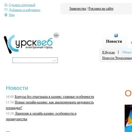
Сделать стартовой
Знакомства
|
Реклама на сайте
Добавить в избранное
Wap
Новости
В Курске
Общес
Новости Черноземья
Новости
О
Бонусы без отыгрыша в казино: главные особенности
18:00
Новые онлайн-казино: как анализировать надежность
11:56
площадки?
Лицензия в онлайн казино: особенности и
10:28
преимущества