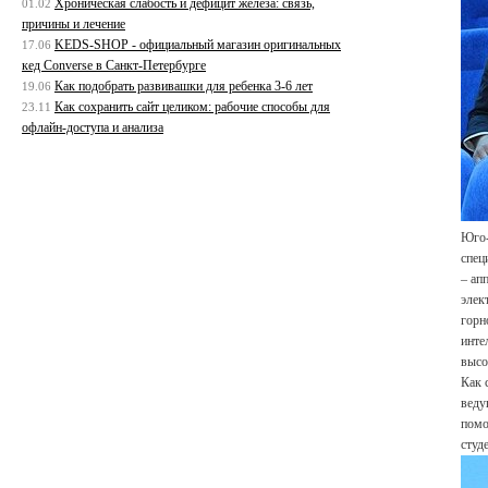
Хроническая слабость и дефицит железа: связь,
01.02
причины и лечение
KEDS-SHOP - официальный магазин оригинальных
17.06
кед Converse в Санкт-Петербурге
Как подобрать развивашки для ребенка 3-6 лет
19.06
Как сохранить сайт целиком: рабочие способы для
23.11
офлайн-доступа и анализа
Юго-
спец
– ап
элек
горн
инте
высо
Как 
веду
помо
студ