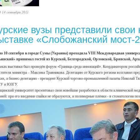
9 14 сентября 2011
урские вузы представили свои
ыставке «Слобожанский мост-
по 10 сентября в городе Сумы (Украина) проходила VIII Международная универ
инский» принимал гостей из Курской, Белгородской, Орловской, Брянской, Арх
мках выставки был проведён форум «Граница-среда инноваций». Координатором российс
стителя министра – Максима Травникова. Делегацию от Курского региона возглавил пре
их, а бизнес-делегацию - президент Курской торгово-промышленной палаты Николай Тяп
У и ЮЗГУ.
цинский университет презентовал свои новейшие разработки в области клинической мед
зней: при его введении спайки не образуются, и полимерные плёнки - в стоматологии п