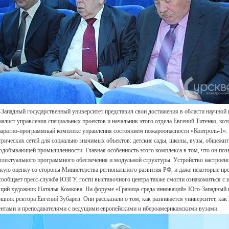
Западный государственный университет представил свои достижения в области научной
иалист управления специальных проектов и начальник этого отдела Евгений Титенко, кот
паратно-программный комплекс управления состоянием пожароопасности «Контроль-1».
трических сетей для социально значимых объектов: детские сады, школы, вузы, общежит
одобывающей промышленности. Главная особенность этого комплекса в том, что он позв
ллектуального программного обеспечения и модульной структуры. Устройство настроено
кую оценку со стороны Министерства регионального развития РФ, и даже некоторые пр
сообщает пресс-служба ЮЗГУ, гости выставочного центра также смогли ознакомиться с
щий художник Наталья Комкова. На форуме «Граница-среда инноваций» Юго-Западный г
щник ректора Евгений Зубарев. Они рассказали о том, как развивается университет, к
ентами и преподавателями с ведущими европейскими и ибероамериканскими вузами.