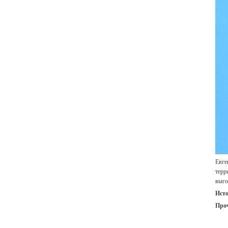
Евге
терр
выго
Ист
Про