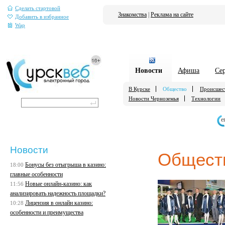
Сделать стартовой
Знакомства
|
Реклама на сайте
Добавить в избранное
Wap
Новости
Афиша
Се
В Курске
Общество
Происшес
Новости Черноземья
Технологии
е
Новости
Общест
Бонусы без отыгрыша в казино:
18:00
главные особенности
Новые онлайн-казино: как
11:56
анализировать надежность площадки?
Лицензия в онлайн казино:
10:28
особенности и преимущества